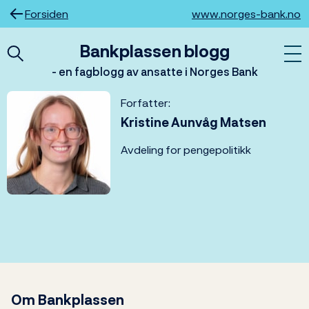
Hopp
Forsiden
www.norges-bank.no
til
innhold
Bankplassen blogg
- en fagblogg av ansatte i Norges Bank
Forfatter:
Kristine Aunvåg Matsen
Avdeling for pengepolitikk
Om Bankplassen