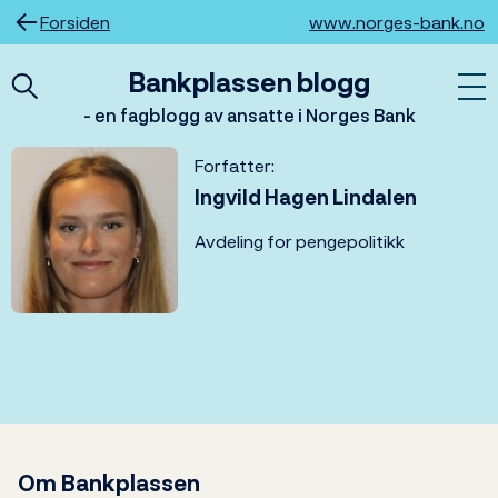
Hopp
Forsiden
www.norges-bank.no
til
innhold
Bankplassen blogg
- en fagblogg av ansatte i Norges Bank
Forfatter:
Ingvild Hagen Lindalen
Avdeling for pengepolitikk
Om Bankplassen