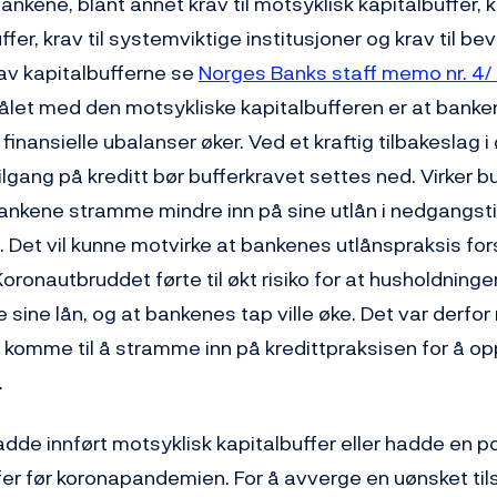
bankene, blant annet krav til motsyklisk kapitalbuffer, kr
fer, krav til systemviktige institusjoner og krav til be
 av kapitalbufferne se
Norges Banks staff memo nr. 4/
målet med den motsykliske kapitalbufferen er at bank
 finansielle ubalanser øker. Ved et kraftig tilbakeslag
tilgang på kreditt bør bufferkravet settes ned. Virker b
 bankene stramme mindre inn på sine utlån i nedgangst
ort. Det vil kunne motvirke at bankenes utlånspraksis for
Koronautbruddet førte til økt risiko for at husholdninge
e sine lån, og at bankenes tap ville øke. Det var derfor r
komme til å stramme inn på kredittpraksisen for å op
.
hadde innført motsyklisk kapitalbuffer eller hadde en po
fer før koronapandemien. For å avverge en uønsket ti