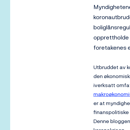
Myndighetene 
koronautbrudd
boliglånsregul
opprettholde 
foretakenes ev
Utbruddet av ko
den økonomiske
iverksatt omfat
makroøkonomis
er at myndighet
finanspolitiske
Denne bloggen 