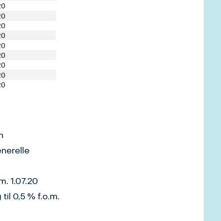
n
enerelle
m. 1.07.20
il 0,5 % f.o.m.