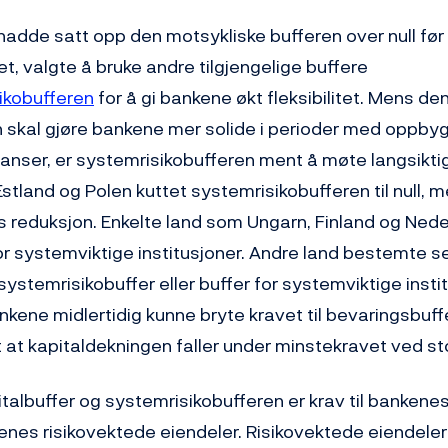
hadde satt opp den motsykliske bufferen over null før
, valgte å bruke andre tilgjengelige buffere
ikobufferen
for å gi bankene økt fleksibilitet. Mens de
n skal gjøre bankene mer solide i perioder med oppby
lanser, er systemrisikobufferen ment å møte langsiktig
, Estland og Polen kuttet systemrisikobufferen til null,
is reduksjon. Enkelte land som Ungarn, Finland og Ned
or systemviktige institusjoner. Andre land bestemte se
systemrisikobuffer eller buffer for systemviktige instit
bankene midlertidig kunne bryte kravet til bevaringsbuf
 at kapitaldekningen faller under minstekravet ved st
talbuffer og systemrisikobufferen er krav til bankenes 
kenes risikovektede eiendeler. Risikovektede eiendeler