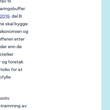
av til
varingsbuffer
 2019
, del B
ene skal bygge
 i økonomien og
ufferen etter
ider enn de
sterker
r og foretak
isiko for at
pfylle
sitiv
lstramming av