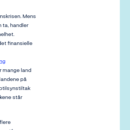
anskrisen. Mens
 ta, handler
elhet.
et finansielle
ing
ar mange land
 landene på
tilsynstiltak
kene står
flere