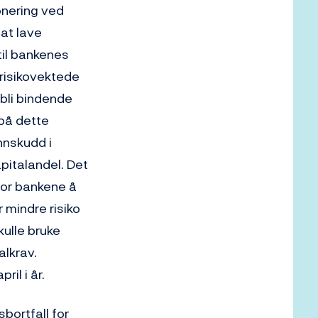
onering ved
 at lave
 til bankenes
 risikovektede
 bli bindende
 på dette
nnskudd i
pitalandel. Det
for bankene å
r mindre risiko
kulle bruke
lkrav.
ril i år.
bortfall for