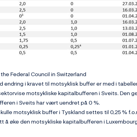
 the Federal Council in Switzerland
d endring i kravet til motsyklisk buffer er med i tabelle
sektorvise motsykliske kapitalbufferen i Sveits. Den g
feren i Sveits har vært uendret på 0 %.
kulle motsyklisk buffer i Tyskland settes til 0,25 % f.o.
tt å øke den motsykliske kapitalbufferen i Luxembourg t