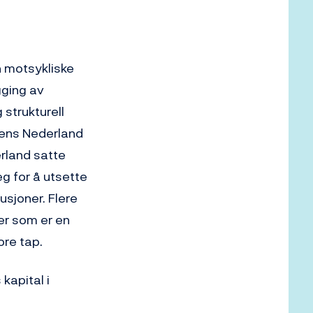
n motsykliske
gging av
 strukturell
 mens Nederland
erland satte
g for å utsette
usjoner. Flere
fer som er en
ore tap.
kapital i