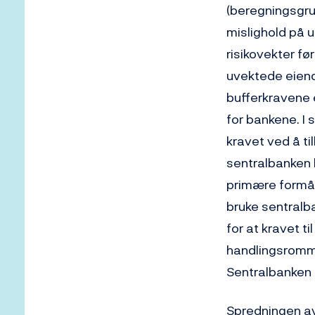
(beregningsgru
mislighold på u
risikovekter før
uvektede eiende
bufferkravene e
for bankene. I
kravet ved å t
sentralbanken 
primære formål
bruke sentralba
for at kravet t
handlingsromme
Sentralbanken i 
Spredningen av 