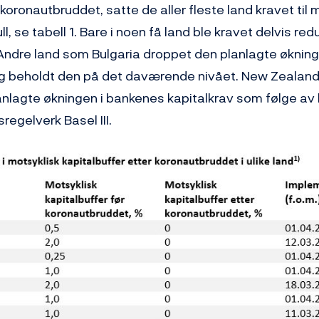
 koronautbruddet, satte de aller fleste land kravet til 
ull, se tabell 1. Bare i noen få land ble kravet delvis red
 Andre land som Bulgaria droppet den planlagte økning
og beholdt den på det daværende nivået. New Zealand
anlagte økningen i bankenes kapitalkrav som følge a
regelverk Basel III.