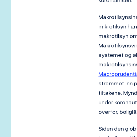
koronakrisen.
Makrotilsynsins
mikrotilsyn ha
makrotilsyn om
Makrotilsynsvi
systemet og øk
makrotilsynsi
Macroprudentia
strammet inn p
tiltakene. Myn
under koronaut
overfor, boligl
Siden den globa