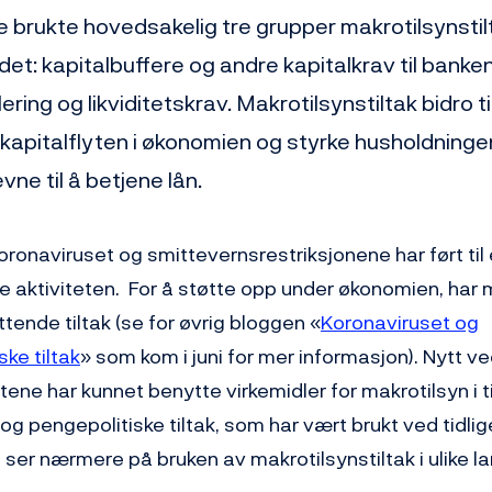
brukte hovedsakelig tre grupper makrotilsynstil
et: kapitalbuffere og andre kapitalkrav til banke
ering og likviditetskrav. Makrotilsynstiltak bidro ti
kapitalflyten i økonomien og styrke husholdning
ne til å betjene lån.
ronaviruset og smittevernsrestriksjonene har ført til et 
 aktiviteten. For å støtte opp under økonomien, har
tende tiltak (se for øvrig bloggen «
Koronaviruset og
ke tiltak
» som kom i juni for mer informasjon). Nytt v
ene har kunnet benytte virkemidler for makrotilsyn i til
 og pengepolitiske tiltak, som har vært brukt ved tidlige
ser nærmere på bruken av makrotilsynstiltak i ulike l