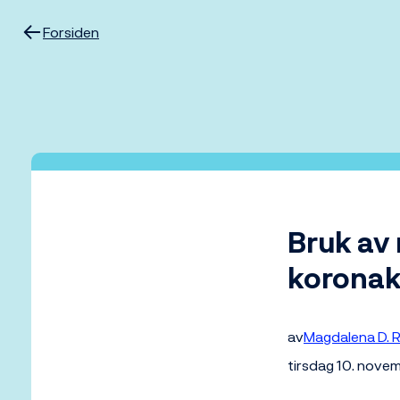
Hopp
til
Forsiden
innhold
Bruk av 
koronak
av
Magdalena D. R
tirsdag 10. nove