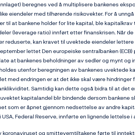
nnlaget) beregnes ved å multiplisere bankenes eksp
like eiendeler med tilhørende risikovekter. For å unngå
er til at bankene holder for lite kapital, ble kapitalkrav
ler (leverage ratio) innført etter finanskrisen. Når de
r reduserte, kan kravet til uvektede eiendeler lettere
 september lettet Den europeiske sentralbanken (ECB)
illate at bankenes beholdninger av sedler og mynt og i
holdes utenfor beregningen av bankenes uvektede ka
et med endringen er at det ikke skal være hindringer 
nklikviditet. Samtidig kan dette også bidra til at det e
il uvektet kapitalandel blir bindende dersom bankene s
t som er åpnet gjennom nedsettelse av andre kapita
USA, Federal Reserve, innførte en lignende lettelse i ap
koronaviruset og smitteverntiltakene førte til inntekts