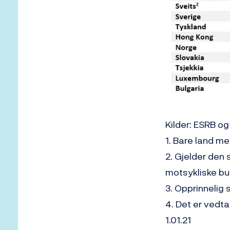
Kilder: ESRB og
1. Bare land me
2. Gjelder den 
motsykliske buf
3. Opprinnelig s
4. Det er vedta
1.01.21