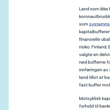
Land som ikke 
koronautbruddet
som
systemris
kapitalbuffere
finansielle uba
risiko. Finland
valgte en delv
ned bufferne f
innføringen av 
land tillot at 
fast buffer mot
Motsyklisk kapi
forhold til ban