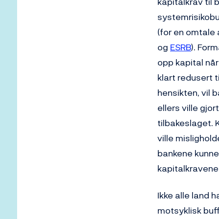
kapitalkrav til 
systemrisikobuf
(for en omtale
og
ESRB
). For
opp kapital når
klart redusert 
hensikten, vil
ellers ville gj
tilbakeslaget. 
ville mislighold
bankene kunne 
kapitalkravene
Ikke alle land 
motsyklisk buf