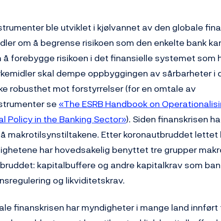
trumenter ble utviklet i kjølvannet av den globale fin
ndler om å begrense risikoen som den enkelte bank kan
 å forebygge risikoen i det finansielle systemet som h
rkemidler skal dempe oppbyggingen av sårbarheter i d
e robusthet mot forstyrrelser (for en omtale av
nstrumenter se
«The ESRB Handbook on Operationalis
l Policy in the Banking Sector»
). Siden finanskrisen h
å makrotilsynstiltakene. Etter koronautbruddet lettet
dighetene har hovedsakelig benyttet tre grupper makro
bruddet: kapitalbuffere og andre kapitalkrav som ban
ånsregulering og likviditetskrav.
le finanskrisen har myndigheter i mange land innført 