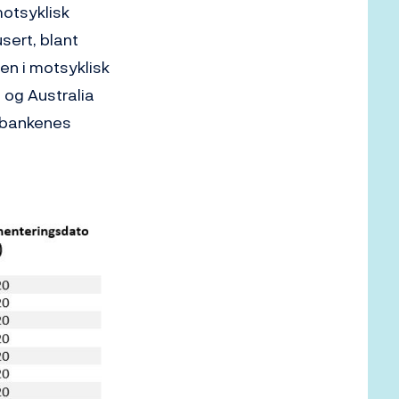
motsyklisk
usert, blant
en i motsyklisk
 og Australia
v bankenes