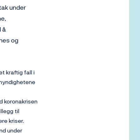
tak under
ne,
l å
enes og
kraftig fall i
 myndighetene
ed koronakrisen
legg til
re kriser.
and under