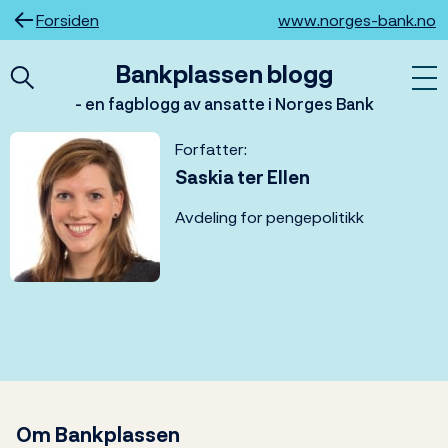
Hopp
Forsiden
www.norges-bank.no
til
innhold
Bankplassen blogg
- en fagblogg av ansatte i Norges Bank
Forfatter:
Saskia ter Ellen
Avdeling for pengepolitikk
Om Bankplassen