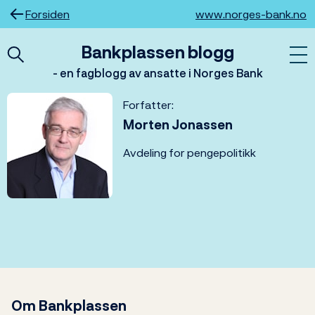
Hopp
Forsiden
www.norges-bank.no
til
innhold
Bankplassen blogg
- en fagblogg av ansatte i Norges Bank
Forfatter:
Morten Jonassen
Avdeling for pengepolitikk
Om Bankplassen