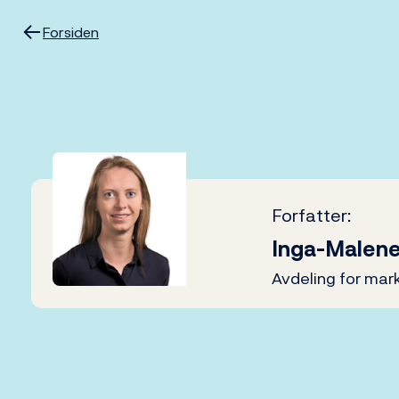
Hopp
til
Forsiden
innhold
Forfatter:
Inga-Malen
Avdeling for mar