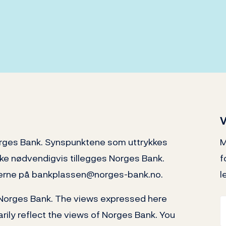
V
orges Bank. Synspunktene som uttrykkes
M
kke nødvendigvis tillegges Norges Bank.
f
 gjerne på bankplassen@norges-bank.no.
l
 Norges Bank. The views expressed here
rily reflect the views of Norges Bank. You