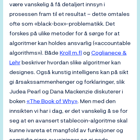
være vanskelig å få detaljert innsyn i
prosessen fram til et resultat – dette omtales
ofte som «black-box»-problematikk. Det
forskes på ulike metoder for å sørge for at
algoritmer kan holdes ansvarlig («accountable
algorithms»). Både
Kroll m.fl
og
Coglianece &
Lehr
beskriver hvordan slike algoritmer kan
designes. Også kunstig intelligens kan på sikt
gi årsakssammenhenger og forklaringer, slik
Judea Pearl og Dana Mackenzie diskuterer i
boken
«The Book of Why»
. Men med den
innsikten vi har i dag, er det vanskelig å se for
seg at en avansert stablecoin-algoritme skal
kunne ivareta et mangfold av funksjoner og
samtidig gjøre avveininger og gi gode