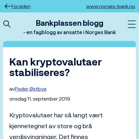
Hopp
Forsiden
www.norges-bank.no
til
innhold
Bankplassen blogg
- en fagblogg av ansatte i Norges Bank
Kan kryptovalutaer
stabiliseres?
av
Peder Østbye
onsdag 11. september 2019
Kryptovalutaer har så langt vært
kjennetegnet av store og brå
verdisvingninger. Det finnes