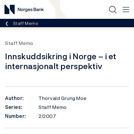
Norges Bank
Breadcrumb
Staff Memo
Staff Memo
Innskuddsikring i Norge – i et
internasjonalt perspektiv
Author:
Thorvald Grung Moe
Series:
Staff Memo
Number:
2/2007