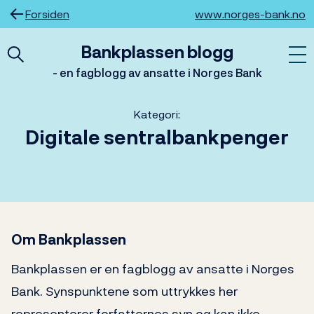
Hopp
Forsiden
www.norges-bank.no
til
innhold
Bankplassen blogg
- en fagblogg av ansatte i Norges Bank
Kategori:
Digitale sentralbankpenger
Om Bankplassen
Bankplassen er en fagblogg av ansatte i Norges
Bank. Synspunktene som uttrykkes her
representerer forfatternes syn og kan ikke