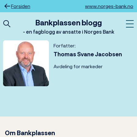
Hopp
Forsiden
www.norges-bank.no
til
innhold
Bankplassen blogg
- en fagblogg av ansatte i Norges Bank
Forfatter:
Thomas Svane Jacobsen
Avdeling for markeder
Om Bankplassen