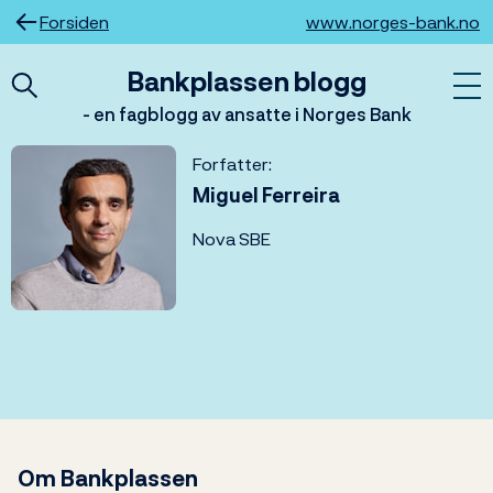
Hopp
Forsiden
www.norges-bank.no
til
innhold
Bankplassen blogg
- en fagblogg av ansatte i Norges Bank
Forfatter:
Miguel Ferreira
Nova SBE
Om Bankplassen