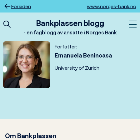
Hopp
Forsiden
www.norges-bank.no
til
innhold
Bankplassen blogg
- en fagblogg av ansatte i Norges Bank
Forfatter:
Emanuela Benincasa
University of Zurich
Om Bankplassen