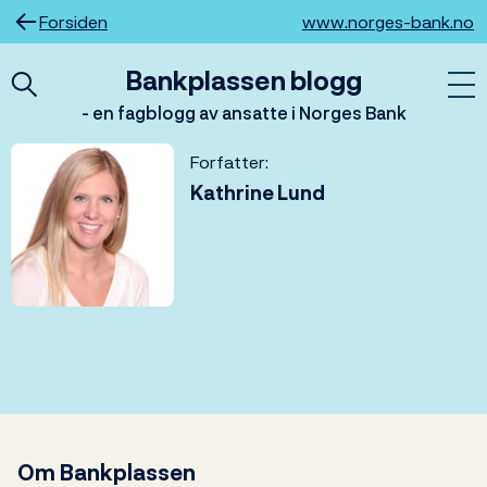
Hopp
Forsiden
www.norges-bank.no
til
innhold
Bankplassen blogg
- en fagblogg av ansatte i Norges Bank
Forfatter:
Kathrine Lund
Om Bankplassen