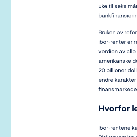
uke til seks må
bankfinansiering
Bruken av refer
ibor-renter er r
verdien av alle
amerikanske dol
20 billioner do
endre karakter 
finansmarkede
Hvorfor l
Ibor-rentene ka