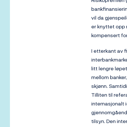
Risikopremien g
bankfinansieri
vil da gjenspei
er knyttet opp
kompensert for
I etterkant av f
interbankmarke
litt lengre løp
mellom banker,
skjønn. Samtidi
Tilliten til re
internasjonalt 
gjennomgående 
tilsyn. Den in