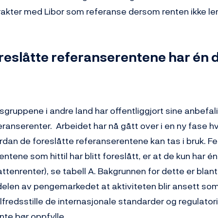
rakter med Libor som referanse dersom renten ikke len
reslåtte referanserentene har én 
sgruppene i andre land har offentliggjort sine anbefali
eranserenter. Arbeidet har nå gått over i en ny fase 
dan de foreslåtte referanserentene kan tas i bruk. Fel
ntene som hittil har blitt foreslått, er at de kun har é
ttenrenter), se tabell A. Bakgrunnen for dette er blan
delen av pengemarkedet at aktiviteten blir ansett som 
ilfredsstille de internasjonale standarder og regulato
nte bør oppfylle.