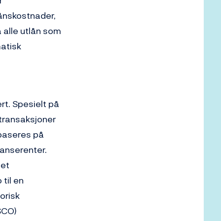
r
lånskostnader,
å alle utlån som
atisk
t. Spesielt på
 transaksjoner
 baseres på
ranserenter.
det
 til en
orisk
OSCO)