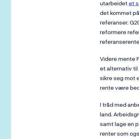
utarbeidet
et s
det kommet på 
referanser. G20
reformere refe
referanserente
Videre mente F
et alternativ t
sikre seg mot e
rente være bed
I tråd med anbe
land. Arbeidsgr
samt lage en pl
renter som også