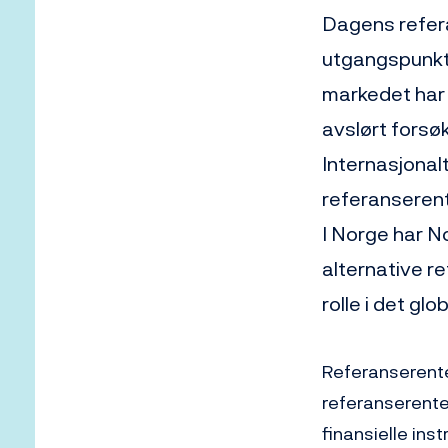
Dagens refera
utgangspunkte
markedet har i
avslørt forsø
Internasjonal
referanserent
I Norge har No
alternative re
rolle i det gl
Referanserenter
referanserente 
finansielle ins