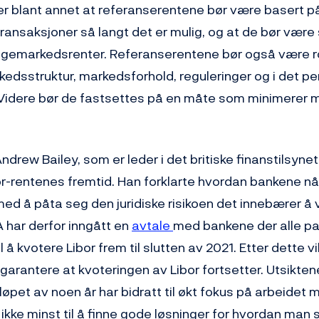
r blant annet at referanserentene bør være basert på
ansaksjoner så langt det er mulig, og at de bør være s
gemarkedsrenter. Referanserentene bør også være r
kedsstruktur, markedsforhold, reguleringer og i det p
idere bør de fastsettes på en måte som minimerer m
 Andrew Bailey, som er leder i det britiske finanstilsynet
r-rentenes fremtid. Han forklarte hvordan bankene nå
med å påta seg den juridiske risikoen det innebærer å
 har derfor inngått en
avtale
med bankene der alle p
il å kvotere Libor frem til slutten av 2021. Etter dette vi
rantere at kvoteringen av Libor fortsetter. Utsiktene 
 løpet av noen år har bidratt til økt fokus på arbeidet 
 ikke minst til å finne gode løsninger for hvordan man 