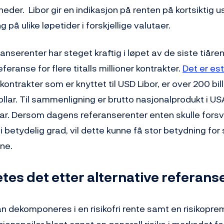
neder. Libor gir en indikasjon på renten på kortsiktig u
 på ulike løpetider i forskjellige valutaer.
anserenter har steget kraftig i løpet av de siste tiår
eferanse for flere titalls millioner kontrakter.
Det er es
 kontrakter som er knyttet til USD Libor, er over 200 bil
lar. Til sammenligning er brutto nasjonalprodukt i US
llar. Dersom dagens referanserenter enten skulle forsvi
i betydelig grad, vil dette kunne få stor betydning for s
ne.
etes det etter alternative referan
n dekomponeres i en risikofri rente samt en risikopre