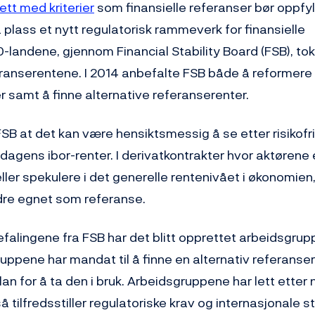
ett med kriterier
som finansielle referanser bør oppfyll
plass et nytt regulatorisk rammeverk for finansielle
-landene, gjennom Financial Stability Board (FSB), tok in
ranserentene. I 2014 anbefalte FSB både å reformer
r samt å finne alternative referanserenter.
SB at det kan være hensiktsmessig å se etter risikofr
il dagens ibor-renter. I derivatkontrakter hvor aktørene
ller spekulere i det generelle rentenivået i økonomien, 
re egnet som referanse.
falingene fra FSB har det blitt opprettet arbeidsgrupp
uppene har mandat til å finne en alternativ referanser
an for å ta den i bruk. Arbeidsgruppene har lett etter n
 tilfredsstiller regulatoriske krav og internasjonale s