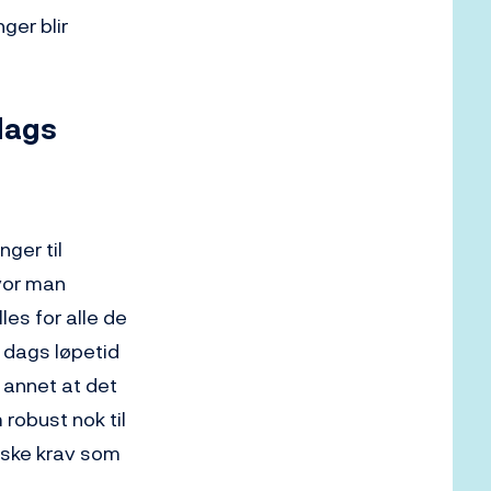
ger blir
dags
nger til
hvor man
les for alle de
n dags løpetid
t annet at det
robust nok til
riske krav som