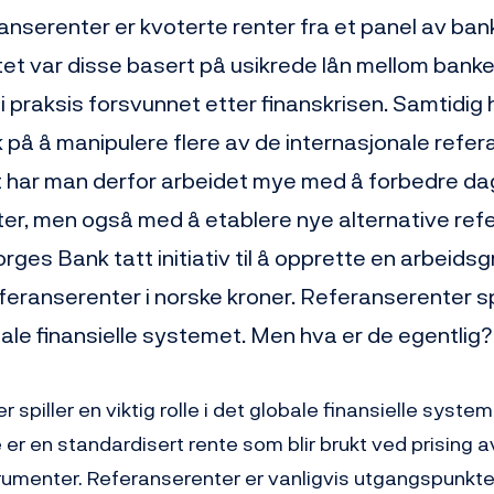
nserenter er kvoterte renter fra et panel av banke
t var disse basert på usikrede lån mellom banke
 praksis forsvunnet etter finanskrisen. Samtidig h
k på å manipulere flere av de internasjonale refe
t har man derfor arbeidet mye med å forbedre d
er, men også med å etablere nye alternative ref
rges Bank tatt initiativ til å opprette en arbeids
feranserenter i norske kroner. Referanserenter spil
obale finansielle systemet. Men hva er de egentlig?
 spiller en viktig rolle i det globale finansielle system
er en standardisert rente som blir brukt ved prising a
trumenter. Referanserenter er vanligvis utgangspunkte