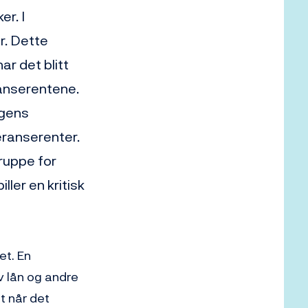
r. I
r. Dette
ar det blitt
ranserentene.
agens
eranserenter.
gruppe for
ler en kritisk
et. En
v lån og andre
t når det