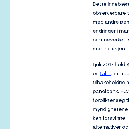
Dette innebære
observerbare tr
med andre pen
endringer i mar
rammeverket. V
manipulasjon.
I juli 2017 hold
en
tale
om Libo
tilbakeholdne 
panelbank. FCA
forplikter seg t
myndighetene ga
kan forsvinne i
alternativer og