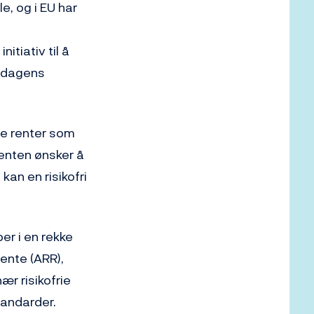
e, og i EU har
itiativ til å
e dagens
ie renter som
 enten ønsker å
kan en risikofri
er i en rekke
ente (ARR),
ær risikofrie
tandarder.