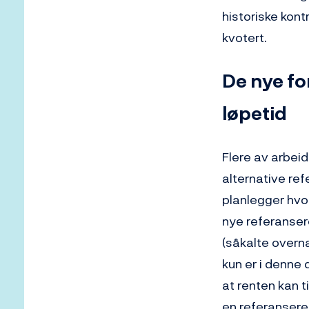
historiske kont
kvotert.
De nye fo
løpetid
Flere av arbeid
alternative ref
planlegger hvor
nye referansere
(såkalte overna
kun er i denne 
at renten kan t
en referansere