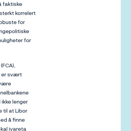
 faktiske
terkt korrelert
obuste for
engepolitiske
uligheter for
 (FCA),
 er svært
 være
anelbankene
l ikke lenger
til at Libor
med å finne
skal ivareta