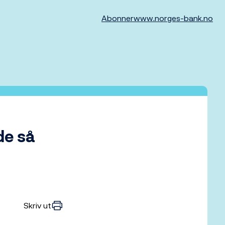
Abonner
www.norges-bank.no
de så
Skriv ut