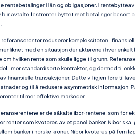
e rentebetalinger i lån og obligasjoner. I rentebytteav
blir avtalte fastrenter byttet mot betalinger basert p
.
 referanserenter reduserer kompleksiteten i finansiell
enliknet med en situasjon der aktørene i hver enkelt
e om hvilken rente som skulle ligge til grunn. Referans
andel i mer standardiserte kontrakter, og dermed til enk
v finansielle transaksjoner. Dette vil igjen føre til lav
stnader og til å redusere asymmetrisk informasjon.
erenter til mer effektive markeder.
eferanserentene er de såkalte ibor-rentene, som for e
 er renter som kvoteres av et panel banker. Nibor skal
llom banker i norske kroner. Nibor kvoteres på fem løp