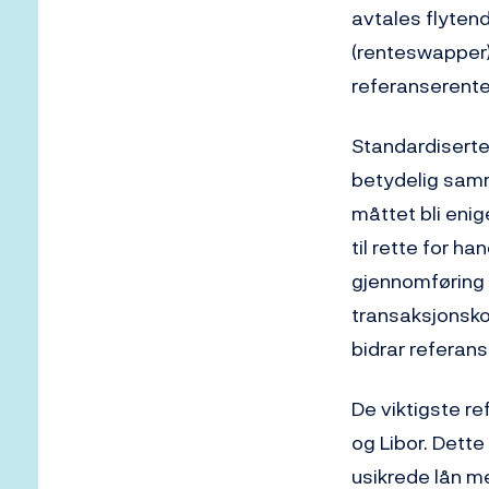
avtales flytend
(renteswapper) 
referanserente
Standardiserte
betydelig samm
måttet bli enig
til rette for h
gjennomføring a
transaksjonsko
bidrar referans
De viktigste r
og Libor. Dette
usikrede lån me