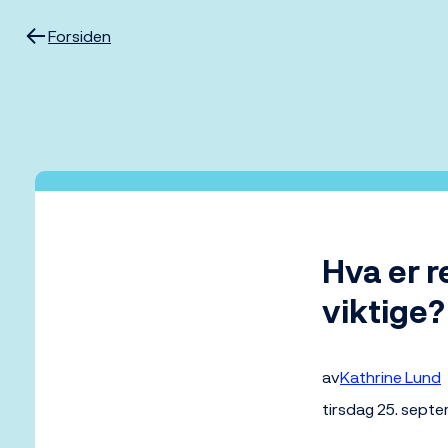
Hopp
til
Forsiden
innhold
Hva er r
viktige?
av
Kathrine Lund
tirsdag 25. sept