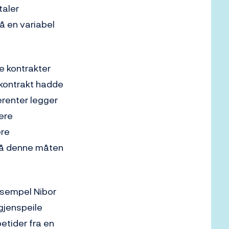
taler
å en variabel
e kontrakter
 kontrakt hadde
erenter legger
lere
ere
 På denne måten
ksempel Nibor
 gjenspeile
etider fra en