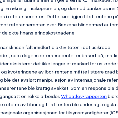
jenspeiler blant annet en generell risiko i markedet fo
ng. En økning i risikopremien, og dermed bankenes inn
les i referanserenten. Dette fører igjen til at rentene p
 mot referanserenten øker. Bankene blir dermed autom
 de økte finansieringskostnadene.
inanskrisen falt imidlertid aktiviteten i det usikrede
det, som dagens referanserenter er basert på, marker
etider eksisterer det ikke lenger et marked for usikrede
 og kvoteringene av ibor-rentene måtte i større grad
g ble det avslørt manipulasjon av internasjonale refe
feranserentene ble kraftig svekket. Som en respons ble 
igangsatt en rekke arbeider.
Wheatley-rapporten
bidro
reform av Libor og til at renten ble underlagt regulat
ternasjonale organisasjonen for tilsynsmyndigheter (I