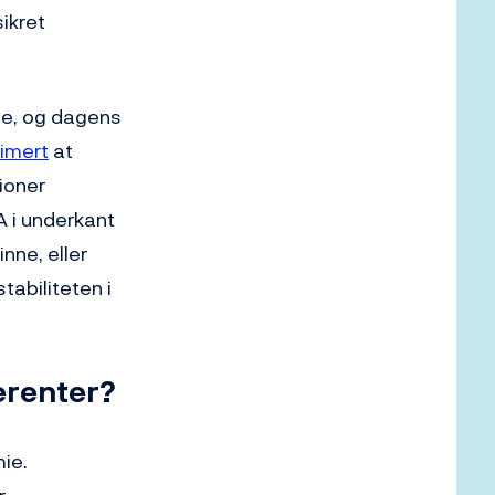
sikret
ene, og dagens
timert
at
lioner
A i underkant
nne, eller
tabiliteten i
serenter?
mie.