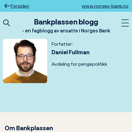
Hopp
Forsiden
www.norges-bank.no
til
innhold
Bankplassen blogg
- en fagblogg av ansatte i Norges Bank
Forfatter:
Daniel Fullman
Avdeling for pengepolitikk
Om Bankplassen