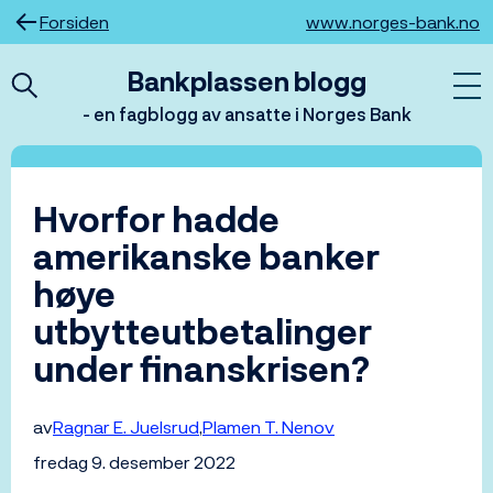
Hopp
Forsiden
www.norges-bank.no
til
innhold
Bankplassen blogg
- en fagblogg av ansatte i Norges Bank
Hvorfor hadde
amerikanske banker
høye
utbytteutbetalinger
under finanskrisen?
av
Ragnar E. Juelsrud
Plamen T. Nenov
fredag 9. desember 2022