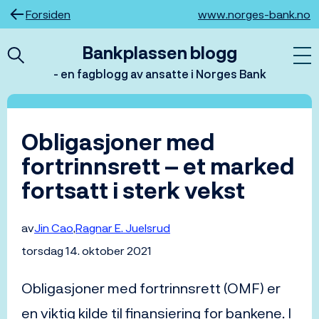
Hopp
Forsiden
www.norges-bank.no
til
innhold
Bankplassen blogg
- en fagblogg av ansatte i Norges Bank
Obligasjoner med
fortrinnsrett – et marked
fortsatt i sterk vekst
av
Jin Cao
Ragnar E. Juelsrud
torsdag 14. oktober 2021
Obligasjoner med fortrinnsrett (OMF) er
en viktig kilde til finansiering for bankene. I