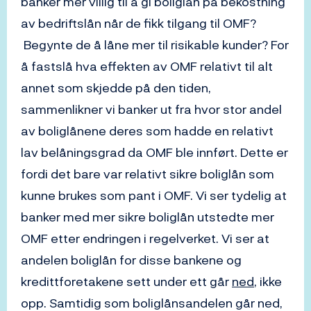
banker mer villig til å gi boliglån på bekostning
av bedriftslån når de fikk tilgang til OMF?
Begynte de å låne mer til risikable kunder? For
å fastslå hva effekten av OMF relativt til alt
annet som skjedde på den tiden,
sammenlikner vi banker ut fra hvor stor andel
av boliglånene deres som hadde en relativt
lav belåningsgrad da OMF ble innført. Dette er
fordi det bare var relativt sikre boliglån som
kunne brukes som pant i OMF. Vi ser tydelig at
banker med mer sikre boliglån utstedte mer
OMF etter endringen i regelverket. Vi ser at
andelen boliglån for disse bankene og
kredittforetakene sett under ett går
ned
, ikke
opp. Samtidig som boliglånsandelen går ned,