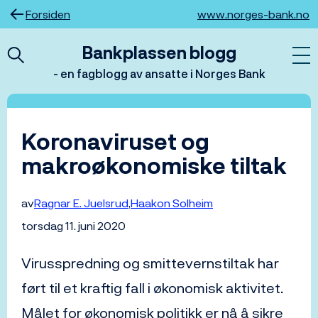
Hopp
Forsiden
www.norges-bank.no
til
innhold
Bankplassen blogg
- en fagblogg av ansatte i Norges Bank
Koronaviruset og
makroøkonomiske tiltak
av
Ragnar E. Juelsrud
Haakon Solheim
torsdag 11. juni 2020
Virusspredning og smittevernstiltak har
ført til et kraftig fall i økonomisk aktivitet.
Målet for økonomisk politikk er nå å sikre