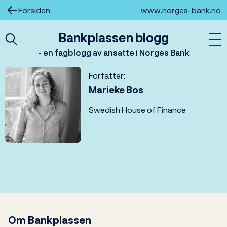
Hopp
Forsiden
www.norges-bank.no
til
innhold
Bankplassen blogg
- en fagblogg av ansatte i Norges Bank
Forfatter:
Marieke Bos
Swedish House of Finance
Om Bankplassen