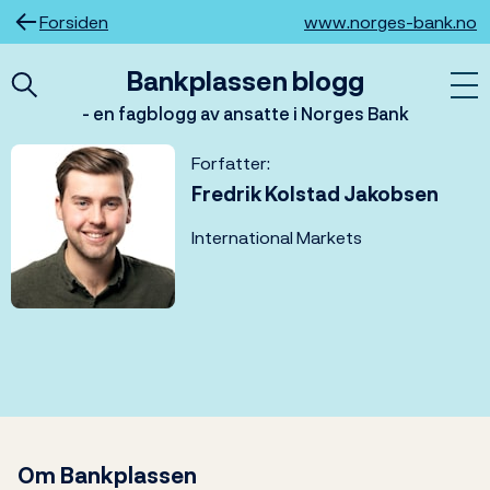
Hopp
Forsiden
www.norges-bank.no
til
innhold
Bankplassen blogg
- en fagblogg av ansatte i Norges Bank
Forfatter:
Fredrik Kolstad Jakobsen
International Markets
Om Bankplassen