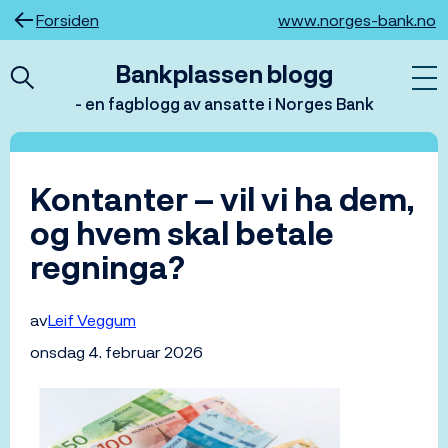
Hopp
Forsiden
www.norges-bank.no
til
innhold
Bankplassen blogg
- en fagblogg av ansatte i Norges Bank
Kontanter – vil vi ha dem,
og hvem skal betale
regninga?
av
Leif Veggum
onsdag 4. februar 2026