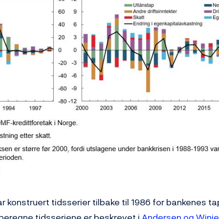
 konstruert tidsserier tilbake til 1986 for bankenes ta
beregne tidsseriene er beskrevet i
Andersen og Winje