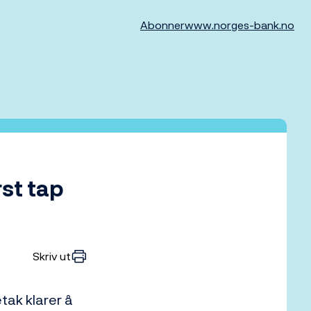
Abonner
www.norges-bank.no
st tap
Skriv ut
tak klarer å