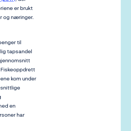
riene er brukt
r og næringer.
penger til
tlig tapsandel
 gjennomsnitt
. Fiskeoppdrett
apene kom under
nittlige
g
 med en
ersoner har