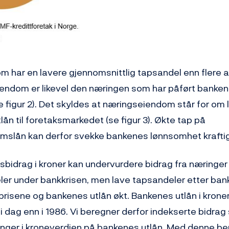
 har en lavere gjennomsnittlig tapsandel enn flere a
ndom er likevel den næringen som har påført banken
se figur 2). Det skyldes at næringseiendom står for om
ån til foretaksmarkedet (se figur 3). Økte tap på
slån kan derfor svekke bankenes lønnsomhet kraftig
bidrag i kroner kan undervurdere bidrag fra næringe
er under bankkrisen, men lave tapsandeler etter bank
prisene og bankenes utlån økt. Bankenes utlån i krone
 dag enn i 1986. Vi beregner derfor indekserte bidrag
ringer i kroneverdien på bankenes utlån. Med denne be