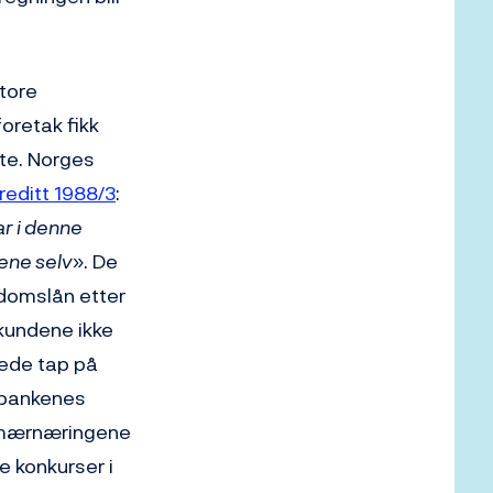
Store
foretak fikk
kte. Norges
reditt 1988/3
:
ar i denne
nene selv
». De
domslån etter
kundene ikke
lede tap på
 bankenes
rimærnæringene
e konkurser i