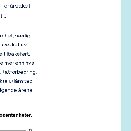
t forårsaket
tt.
omhet, særlig
 svekket av
 tilbakeført,
ne mer enn hva
ultatforbedring.
kte utlånstap
ølgende årene