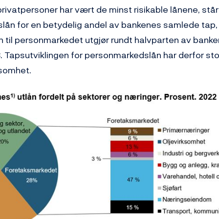
 privatpersoner har vært de minst risikable lånene, står
ån for en betydelig andel av bankenes samlede tap, s
ån til personmarkedet utgjør rundt halvparten av ban
 3. Tapsutviklingen for personmarkedslån har derfor st
somhet.