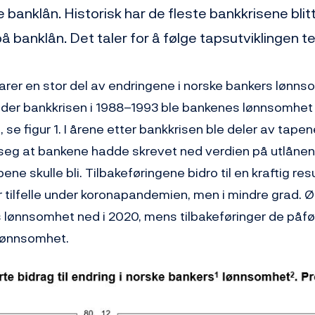
e banklån. Historisk har de fleste bankkrisene blit
å banklån. Det taler for å følge tapsutviklingen te
arer en stor del av endringene i norske bankers lønns
Under bankkrisen i 1988–1993 ble bankenes lønnsomhet
 se figur 1. I årene etter bankkrisen ble deler av tapene
e seg at bankene hadde skrevet ned verdien på utlåne
ene skulle bli. Tilbakeføringene bidro til en kraftig res
tilfelle under koronapandemien, men i mindre grad. Ø
 lønnsomhet ned i 2020, mens tilbakeføringer de påf
 lønnsomhet.