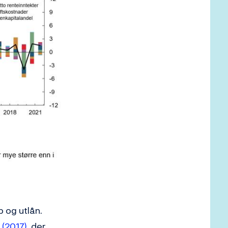
p og utlån.
 (2017)
, der