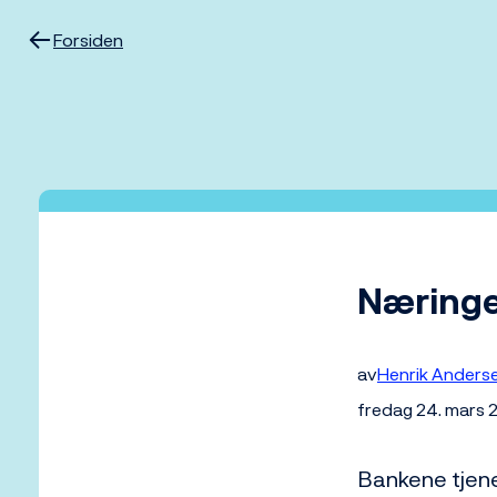
Hopp
til
Forsiden
innhold
Næringe
av
Henrik Anders
fredag 24. mars 
Bankene tjene