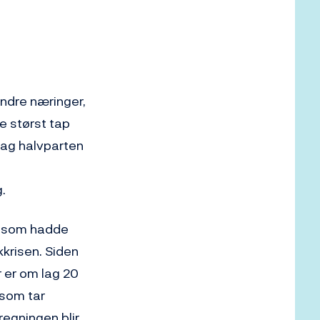
ndre næringer,
e størst tap
 lag halvparten
.
r som hadde
krisen. Siden
r er om lag 20
 som tar
regningen blir