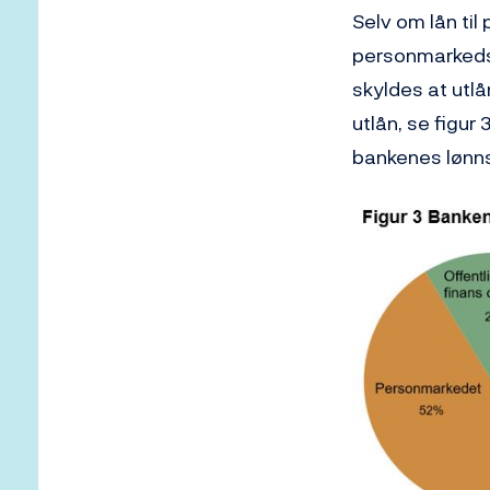
Selv om lån til
personmarkedsl
skyldes at utl
utlån, se figur
bankenes lønn