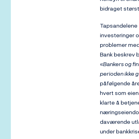
bidraget størst
Tapsandelene ø
investeringer o
problemer med 
Bank beskrev b
«
Bankers og fi
perioden ikke g
påfølgende år
hvert som eie
klarte å betjen
næringseiendom
daværende utlå
under bankkrise