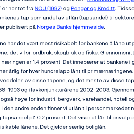
7 er hentet fra
NOU (1992)
og
Penger og Kreditt
. Tidsse
ankenes tap som andel av utlån (tapsandel) til sektore
r publisert på
Norges Banks hjemmeside
.
ene har det vært mest risikabelt for bankene å låne ut 
, det vil si jordbruk, skogbruk og fiske. Gjennomsnit
e næringen er 1,4 prosent. Det innebærer at bankene i
oner årlig for hver hundrelapp lånt til primærnæringene
hoveddelen av disse tapene, og det meste av disse t
988–1993 og i lavkonjunkturårene 2002–2003. Gjennoms
også høye for industri, bergverk, varehandel, hotell o
. I den andre enden finner vi utlån til personmarkedet
 tapsandel på 0,2 prosent. Det viser at lån til privatp
isikable lånene. Det gjelder særlig boliglån.