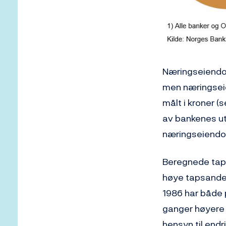
Næringseiendom
men næringseie
målt i kroner (
av bankenes utl
næringseiendom
Beregnede taps
høye tapsandel
1986 har både 
ganger høyere i
hensyn til end