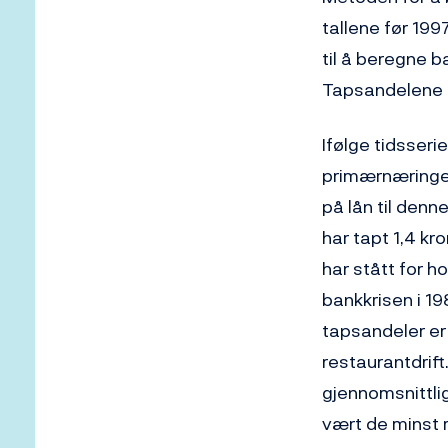
tallene før 199
til å beregne b
Tapsandelene e
Ifølge tidsseri
primærnæringene
på lån til denn
har tapt 1,4 kr
har stått for 
bankkrisen i 1
tapsandeler er 
restaurantdrift
gjennomsnittlig
vært de minst r