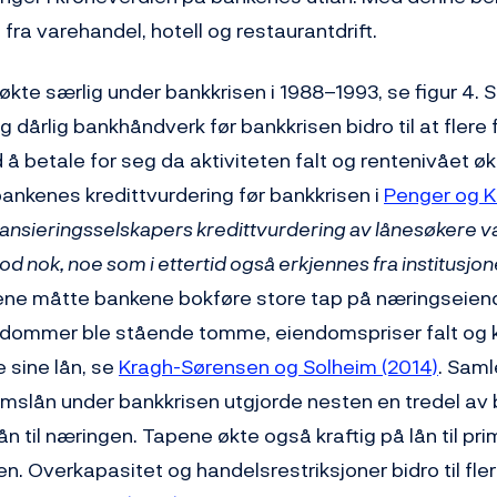
 fra varehandel, hotell og restaurantdrift.
kte særlig under bankkrisen i 1988–1993, se figur 4. 
g dårlig bankhåndverk før bankkrisen bidro til at flere 
å betale for seg da aktiviteten falt og rentenivået ø
ankenes kredittvurdering før bankkrisen i
Penger og K
nansieringsselskapers kredittvurdering av lånesøkere v
od nok, noe som i ettertid også erkjennes fra institusjo
ene måtte bankene bokføre store tap på næringseien
ndommer ble stående tomme, eiendomspriser falt og 
e sine lån, se
Kragh-Sørensen og Solheim (2014)
. Sam
slån under bankkrisen utgjorde nesten en tredel av
n til næringen. Tapene økte også kraftig på lån til p
n. Overkapasitet og handelsrestriksjoner bidro til fler