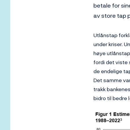
betale for sin
av store tap p
Utlånstap forkl
under kriser. 
høye utlånstap,
fordi det vist
de endelige tap
Det samme var 
trakk bankenes
bidro til bedre