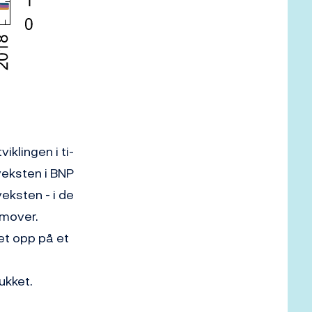
iklingen i ti-
veksten i BNP
eksten - i de
emover.
et opp på et
lukket.