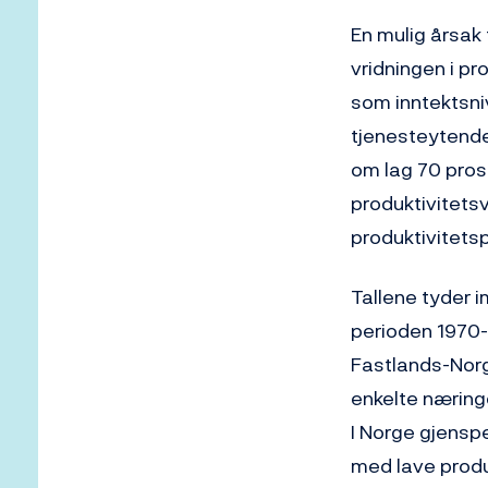
En mulig årsak
vridningen i pr
som inntektsni
tjenesteytende 
om lag 70 prose
produktivitet
produktivitets
Tallene tyder 
perioden 1970-2
Fastlands-Norg
enkelte næring
I Norge gjensp
med lave produk