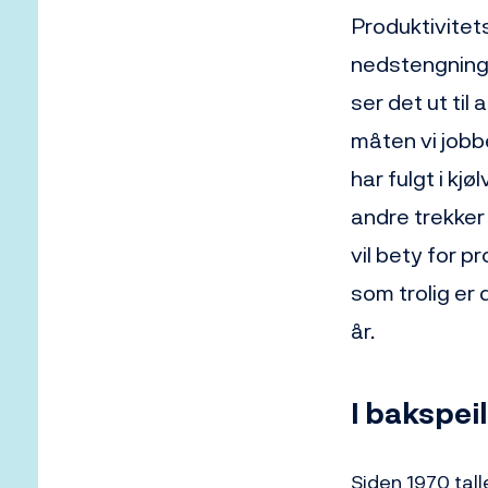
Produktivitet
nedstengninge
ser det ut ti
måten vi jobb
har fulgt i kj
andre trekker
vil bety for p
som trolig er
år.
I bakspei
Siden 1970 tall