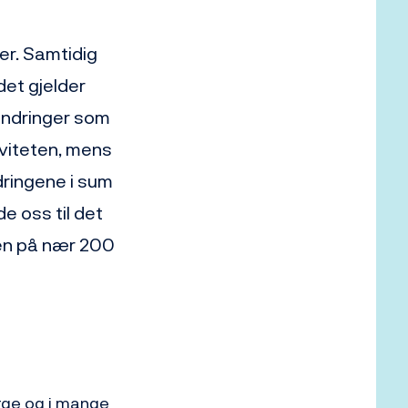
er. Samtidig
det gjelder
 endringer som
tiviteten, mens
dringene i sum
de oss til det
ten på nær 200
orge og i mange