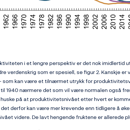
tiviteten i et lengre perspektiv er det nok imidlertid utv
re verdenskrig som er spesiell, se figur 2. Kanskje er 
 som kan være et tilnærmet utrykk for produktivitetsv
 til 1940 nærmere det som vil være normalen også fr
 huske på at produktivitetsnivået etter hvert er komm
t det derfor kan være mer krevende enn tidligere å øke
ivået videre. De lavt hengende fruktene er allerede p