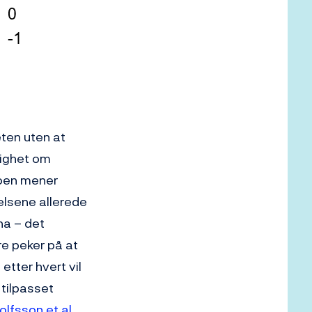
eten uten at
nighet om
 Noen mener
elsene allerede
 ha – det
re peker på at
etter hvert vil
r tilpasset
olfsson et al