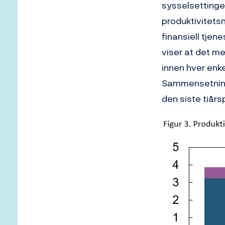
sysselsettinge
produktivitets
finansiell tje
viser at det m
innen hver enke
Sammensetnings
den siste tiårs