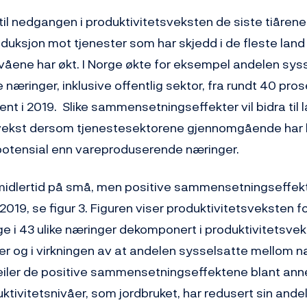
 til nedgangen i produktivitetsveksten de siste tiåren
oduksjon mot tjenester som har skjedd i de fleste land
våene har økt. I Norge økte for eksempel andelen syss
næringer, inklusive offentlig sektor, fra rundt 40 prose
nt i 2019. Slike sammensetningseffekter vil bidra til 
svekst dersom tjenestesektorene gjennomgående har 
potensial enn vareproduserende næringer.
imidlertid på små, men positive sammensetningseffekte
019, se figur 3. Figuren viser produktivitetsveksten for
e i 43 ulike næringer dekomponert i produktivitetsvek
er og i virkningen av at andelen sysselsatte mellom n
eiler de positive sammensetningseffektene blant ann
tivitetsnivåer, som jordbruket, har redusert sin ande