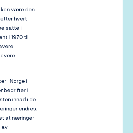
e kan være den
 etter hvert
elsatte i
nt i 1970 til
lavere
lavere
r i Norge i
 bedrifter i
sten innad i de
æringer endres.
et at næringer
l av