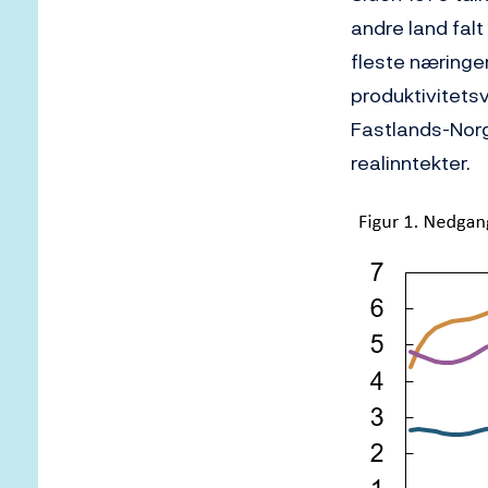
andre land falt
fleste næringe
produktivitets
Fastlands-Norg
realinntekter.