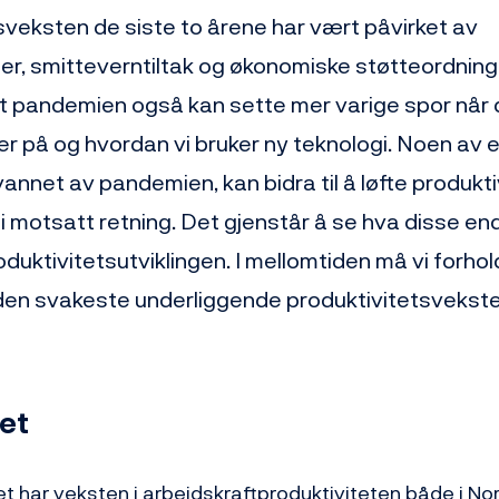
sveksten de siste to årene har vært påvirket av
r, smitteverntiltak og økonomiske støtteordning
l at pandemien også kan sette mer varige spor når 
er på og hvordan vi bruker ny teknologi. Noen av
ølvannet av pandemien, kan bidra til å løfte produk
 i motsatt retning. Det gjenstår å se hva disse en
roduktivitetsutviklingen. I mellomtiden må vi forhol
 den svakeste underliggende produktivitetsveks
let
et har veksten i arbeidskraftproduktiviteten både i N