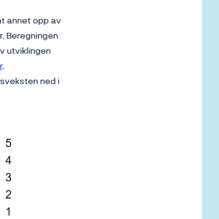
nt annet opp av
r. Beregningen
v utviklingen
r
.
tsveksten ned i