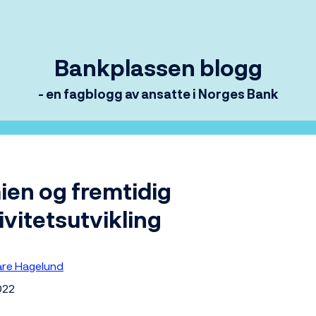
Bankplassen blogg
- en fagblogg av ansatte i Norges Bank
en og fremtidig
vitetsutvikling
åre Hagelund
022