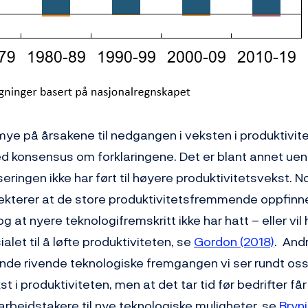
mye på årsakene til nedgangen i veksten i produktivit
ed konsensus om forklaringene. Det er blant annet ue
iseringen ikke har ført til høyere produktivitetsvekst.
flekterer at de store produktivitetsfremmende oppfinn
og at nyere teknologifremskritt ikke har hatt – eller vil
et til å løfte produktiviteten, se
Gordon (2018)
. And
nde rivende teknologiske fremgangen vi ser rundt oss 
kst i produktiviteten, men at det tar tid før bedrifter få
arbeidstakere til nye teknologiske muligheter, se
Brynj