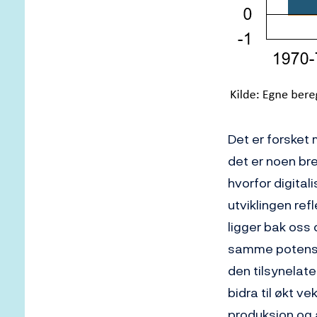
Det er forsket 
det er noen br
hvorfor digital
utviklingen re
ligger bak oss 
samme potensial
den tilsynelate
bidra til økt ve
produksjon og 