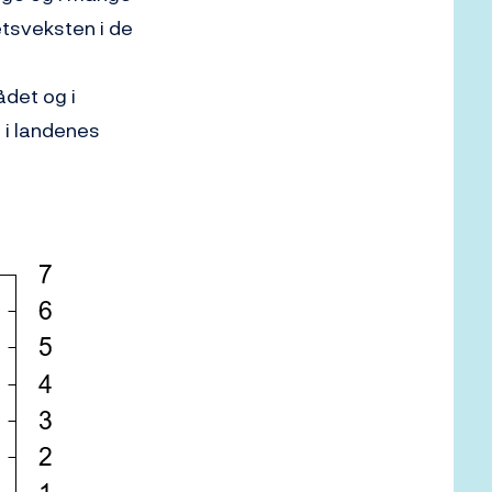
etsveksten i de
ådet og i
 i landenes