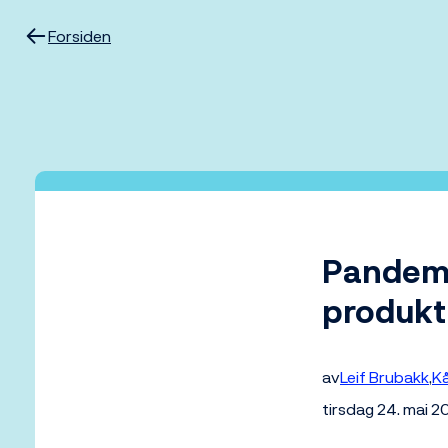
Hopp
til
Forsiden
innhold
Pandemi
produkti
av
Leif Brubakk
K
tirsdag 24. mai 2