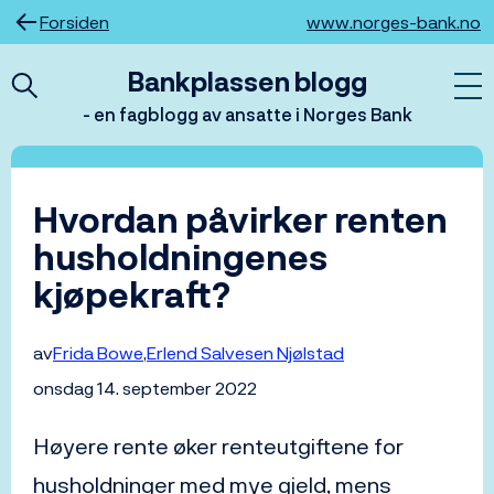
Hopp
Forsiden
www.norges-bank.no
til
innhold
Bankplassen blogg
- en fagblogg av ansatte i Norges Bank
Hvordan påvirker renten
husholdningenes
kjøpekraft?
av
Frida Bowe
Erlend Salvesen Njølstad
onsdag 14. september 2022
Høyere rente øker renteutgiftene for
husholdninger med mye gjeld, mens