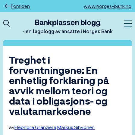
Hopp
Forsiden
www.norges-bank.no
til
innhold
Bankplassen blogg
- en fagblogg av ansatte i Norges Bank
Treghet i
forventningene: En
enhetlig forklaring på
avvik mellom teori og
data i obligasjons- og
valutamarkedene
av
Eleonora Granziera
Markus Sihvonen