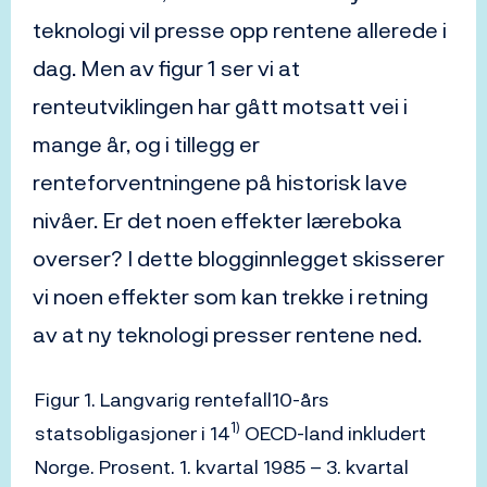
teknologi vil presse opp rentene allerede i
dag. Men av figur 1 ser vi at
renteutviklingen har gått motsatt vei i
mange år, og i tillegg er
renteforventningene på historisk lave
nivåer. Er det noen effekter læreboka
overser? I dette blogginnlegget skisserer
vi noen effekter som kan trekke i retning
av at ny teknologi presser rentene ned.
Figur 1. Langvarig rentefall10-års
1)
statsobligasjoner i 14
OECD-land inkludert
Norge. Prosent. 1. kvartal 1985 – 3. kvartal