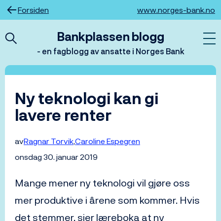
Hopp
Forsiden
www.norges-bank.no
til
innhold
Bankplassen blogg
- en fagblogg av ansatte i Norges Bank
Ny teknologi kan gi
lavere renter
av
Ragnar Torvik
Caroline Espegren
onsdag 30. januar 2019
Mange mener ny teknologi vil gjøre oss
mer produktive i årene som kommer. Hvis
det stemmer, sier læreboka at ny