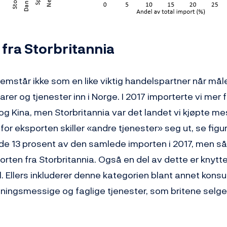
fra Storbritannia
remstår ikke som en like viktig handelspartner når må
er og tjenester inn i Norge. I 2017 importerte vi mer f
g Kina, men Storbritannia var det landet vi kjøpte mes
 for eksporten skiller «andre tjenester» seg ut, se figu
de 13 prosent av den samlede importen i 2017, men 
rten fra Storbritannia. Også en del av dette er knyttet
. Ellers inkluderer denne kategorien blant annet konsu
tningsmessige og faglige tjenester, som britene selg