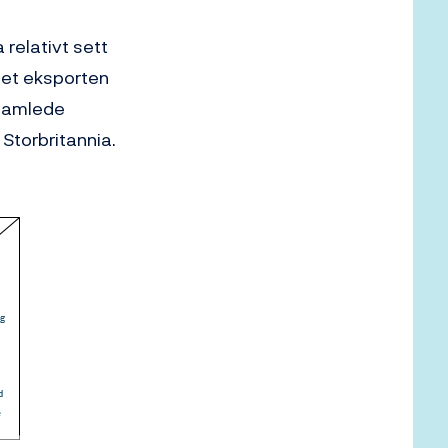
 relativt sett
net eksporten
 samlede
Storbritannia.