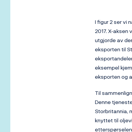
I figur 2 ser 
2017. X-aksen v
utgjorde av de
eksporten til S
eksportandelen 
eksempel kjemi
eksporten og av
Til sammenligni
Denne tjeneste
Storbritannia, 
knyttet til olj
etterspørselen f