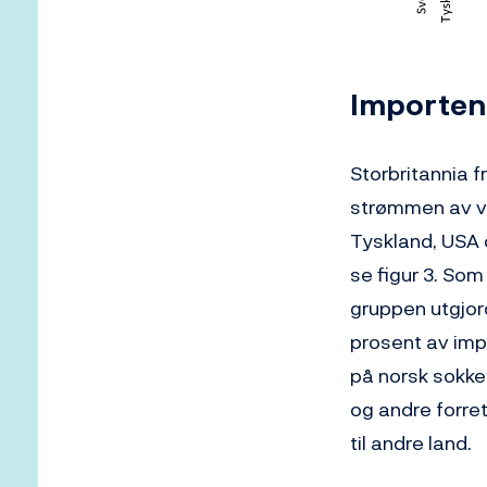
Importen 
Storbritannia f
strømmen av var
Tyskland, USA o
se figur 3. Som
gruppen utgjor
prosent av impo
på norsk sokkel
og andre forre
til andre land.