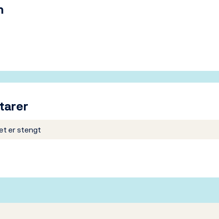
m
tarer
t er stengt