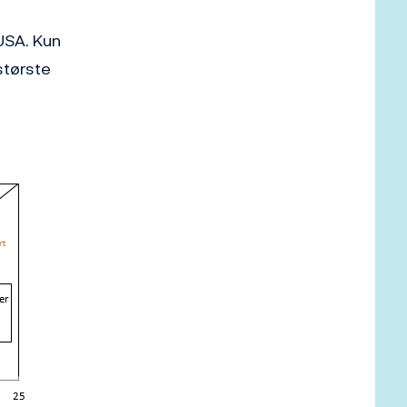
 USA. Kun
største