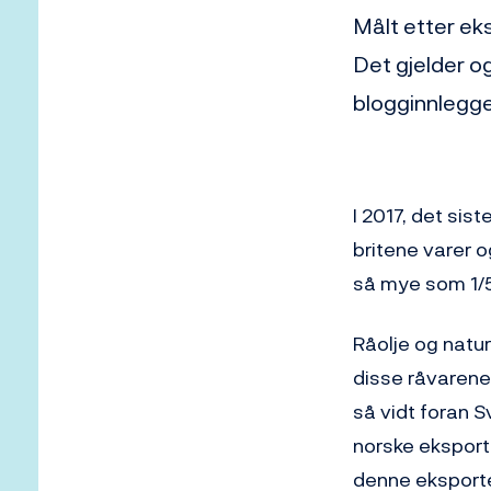
Målt etter ek
Det gjelder og
blogginnlegge
I 2017, det sis
britene varer o
så mye som 1/5 
Råolje og natur
disse råvarene 
så vidt foran S
norske eksporte
denne eksporte