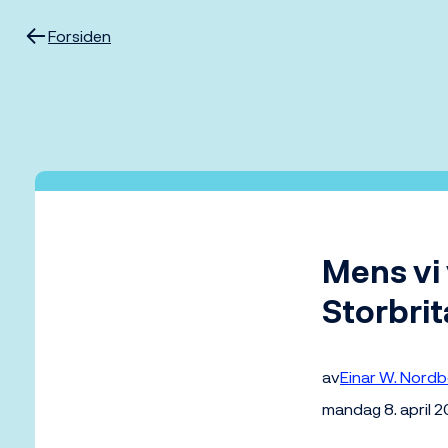
Hopp
til
Forsiden
innhold
Mens vi
Storbri
av
Einar W. Nord
mandag 8. april 2