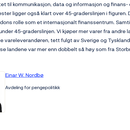
tet til kommunikasjon, data og informasjon og finans-
ester ligger også klart over 45-graderslinjen i figuren.
dons rolle som et internasjonalt finanssentrum. Samtid
der 45-graderslinjen. Vi kjøper mer varer fra andre la
te vareleverandøren, tett fulgt av Sverige og Tysklan
sse landene var mer enn dobbelt så høy som fra Storbr
Einar W. Nordbø
Avdeling for pengepolitikk