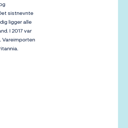
 og
 Det sistnevnte
ig ligger alle
nd. I 2017 var
d. Vareimporten
itannia.