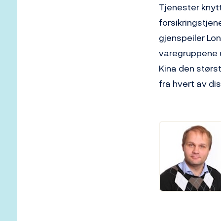
Tjenester knyt
forsikringstjen
gjenspeiler Lon
varegruppene un
Kina den størs
fra hvert av di