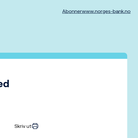
Abonner
www.norges-bank.no
ed
Skriv ut