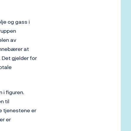
je og gass i
gruppen
elen av
innebærer at
 Det gjelder for
otale
 i figuren.
 til
e tjenestene er
er er