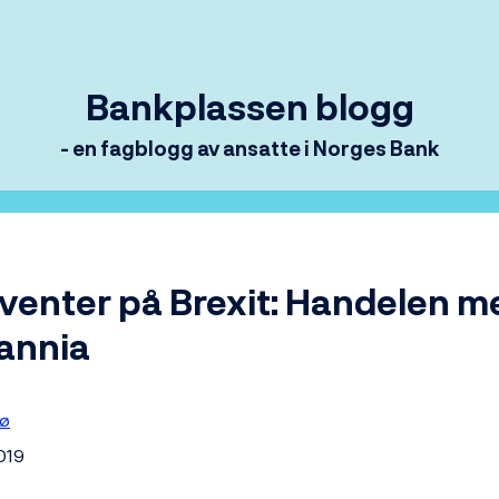
Bankplassen blogg
- en fagblogg av ansatte i Norges Bank
 venter på Brexit: Handelen m
tannia
bø
019