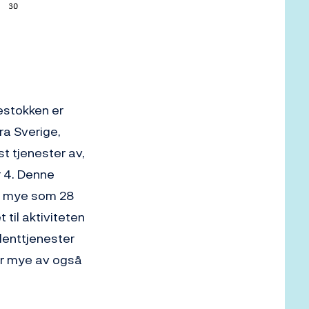
lestokken er
ra Sverige,
t tjenester av,
r 4. Denne
så mye som 28
 til aktiviteten
lenttjenester
er mye av også