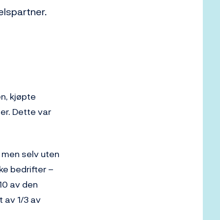
elspartner.
en, kjøpte
er. Dette var
, men selv uten
ke bedrifter –
/10 av den
t av 1/3 av