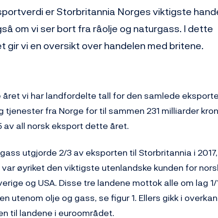
sportverdi er Storbritannia Norges viktigste hand
så om vi ser bort fra råolje og naturgass. I dette
t gir vi en oversikt over handelen med britene.
te året vi har landfordelte tall for den samlede eksport
g tjenester fra Norge for til sammen 231 milliarder kron
av all norsk eksport dette året.
gass utgjorde 2/3 av eksporten til Storbritannia i 2017
var øyriket den viktigste utenlandske kunden for nors
verige og USA. Disse tre landene mottok alle om lag 1
n utenom olje og gass, se figur 1. Ellers gikk i overkan
n til landene i euroområdet.