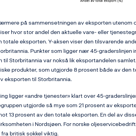
vi nærmere på sammensetningen av eksporten utenom ol
iser hvor stor andel den aktuelle vare- eller tjeneste
n totale eksporten. Y-aksen viser den tilsvarende and
torbritannia. Punkter som ligger nær 45-graderslinjen 
til Storbritannia var nokså lik eksportandelen samlet.
ske produkter, som utgjorde 8 prosent både av den t
 eksporten til Storbritannia.
ng ligger «andre tjenester» klart over 45-graderslinjen
gruppen utgjorde så mye som 21 prosent av eksporten
mot 13 prosent av den totale eksporten. En del av diss
evirksomheten i Nordsjøen. For norske oljeservicebedrift
ra britisk sokkel viktig.