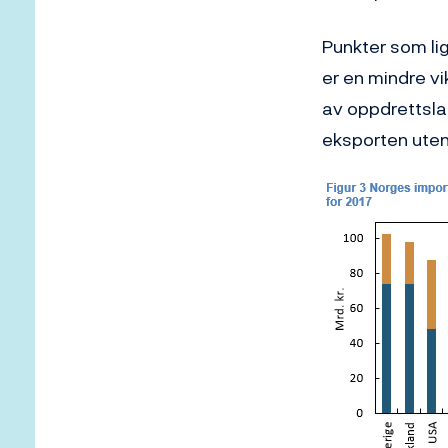
Punkter som lig
er en mindre v
av oppdrettsla
eksporten uteno