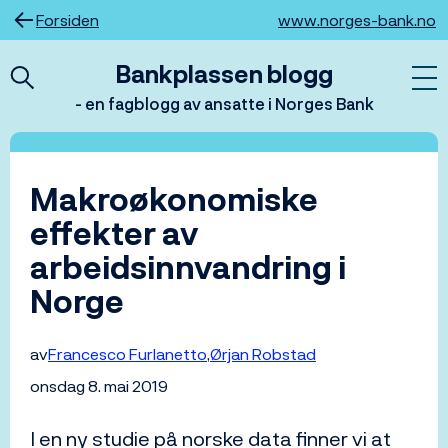
Hopp
Forsiden
www.norges-bank.no
til
innhold
Bankplassen blogg
- en fagblogg av ansatte i Norges Bank
Makroøkonomiske
effekter av
arbeidsinnvandring i
Norge
av
Francesco Furlanetto
Ørjan Robstad
onsdag 8. mai 2019
I en ny studie på norske data finner vi at