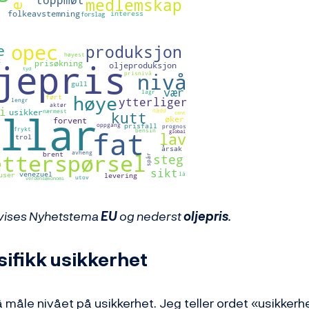
t vises Nyhetstema
EU
og nederst
oljepris
.
ifikk usikkerhet
 måle nivået på usikkerhet. Jeg teller ordet «usikkerh