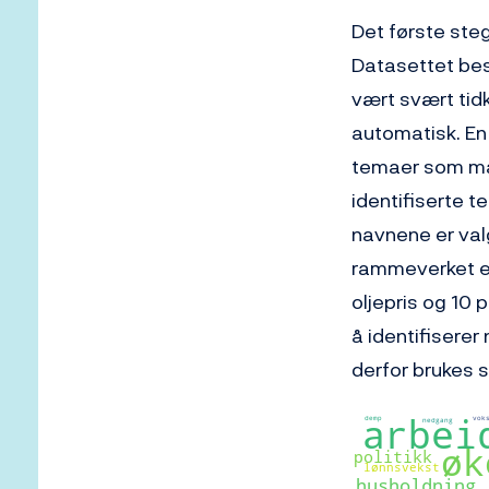
Det første steg
Datasettet best
vært svært tidk
automatisk. En
temaer som mas
identifiserte 
navnene er valg
rammeverket e
oljepris og 10
å identifisere
derfor brukes s