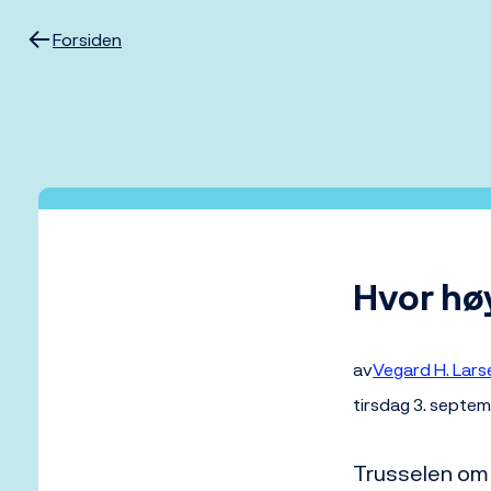
Hopp
til
Forsiden
innhold
Hvor hø
av
Vegard H. Lars
tirsdag 3. septe
Trusselen om h