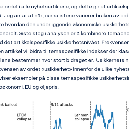
 ordet i alle nyhetsartiklene, og dette gir et artikkels
. Jeg antar at når journalistene varierer bruken av ord
tte hvordan den underliggende økonomiske usikkerhete
enerelt. Siste steg i analysen er å kombinere temaene
 det artikkelspesifikke usikkerhetsnivået. Frekvense
en artikkel vil bidra til temaspesifikke indekser der kla
tiklene bestemmer hvor stort bidraget er. Usikkerhets
kvensen av ordet «usikkerhet» innenfor de ulike nyhe
 5 viser eksempler på disse temaspesifikke usikkerhets
konomi, EU og oljepris.