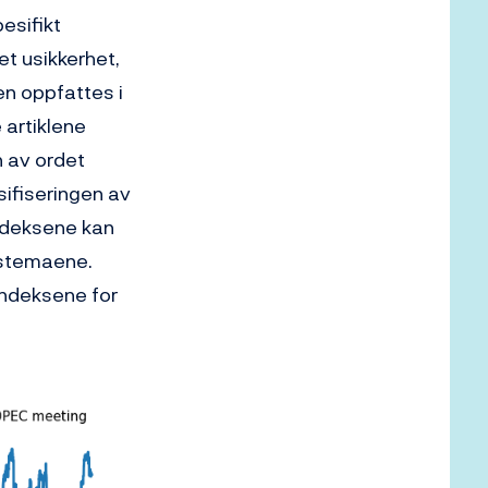
pesifikt
et usikkerhet,
n oppfattes i
 artiklene
n av ordet
ssifiseringen av
indeksene kan
tstemaene.
indeksene for