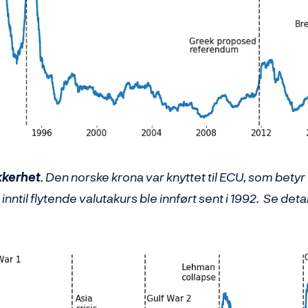
kkerhet
. Den norske krona var knyttet til ECU, som bet
nntil flytende valutakurs ble innført sent i 1992. Se detalj