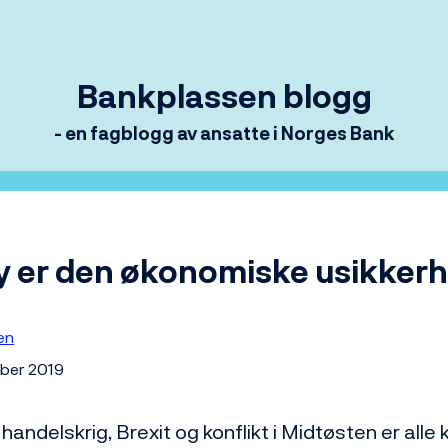
Bankplassen blogg
- en fagblogg av ansatte i Norges Bank
y er den økonomiske usikker
en
mber 2019
andelskrig, Brexit og konflikt i Midtøsten er alle ki