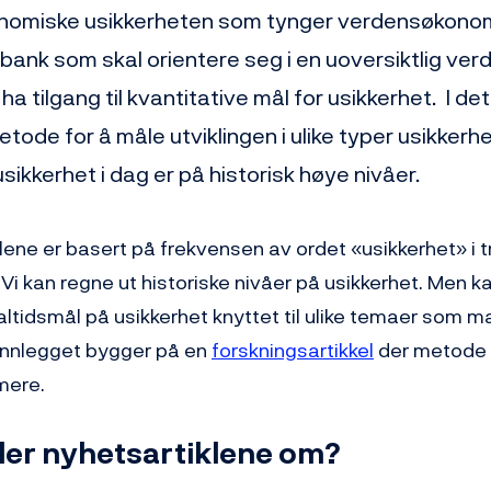
nomiske usikkerheten som tynger verdensøkonomi
bank som skal orientere seg i en uoversiktlig ver
ha tilgang til kvantitative mål for usikkerhet. I de
etode for å måle utviklingen i ulike typer usikkerhet
 usikkerhet i dag er på historisk høye nivåer.
ene er basert på frekvensen av ordet «usikkerhet» i t
 Vi kan regne ut historiske nivåer på usikkerhet. Men k
realtidsmål på usikkerhet knyttet til ulike temaer som 
 Innlegget bygger på en
forskningsartikkel
der metode 
mere.
ler nyhetsartiklene om?