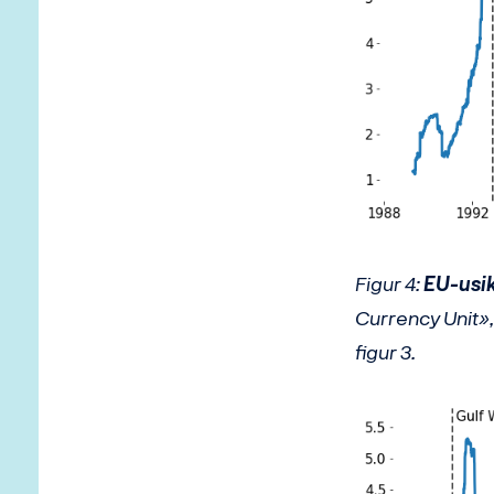
Figur 4:
EU-usi
Currency Unit», i
figur 3.