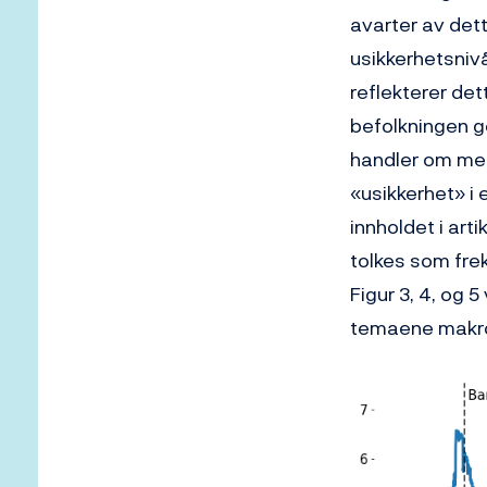
avarter av dette
usikkerhetsnivå
reflekterer de
befolkningen g
handler om med
«usikkerhet» i 
innholdet i ar
tolkes som fre
Figur 3, 4, og
temaene makroø