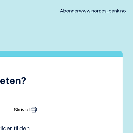
Abonner
www.norges-bank.no
heten?
Skriv ut
lder til den