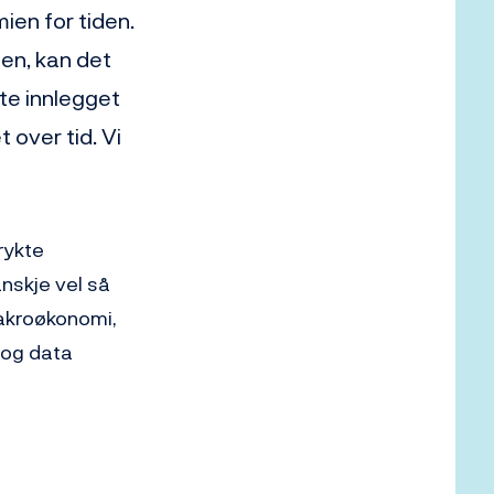
en for tiden.
den, kan det
tte innlegget
 over tid. Vi
rykte
anskje vel så
makroøkonomi,
og data