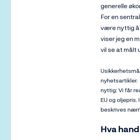
generelle øko
For en sentral
være nyttig å 
viser jeg en m
vil se at målt
Usikkerhetsmål
nyhetsartikler.
nyttig: Vi får 
EU og oljepris.
beskrives nær
Hva hand