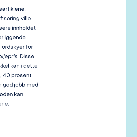
sartiklene.
isering ville
isere innholdet
erliggende
 ordskyer for
oljepris
. Disse
kel kan i dette
, 40 prosent
en god jobb med
toden kan
ene.