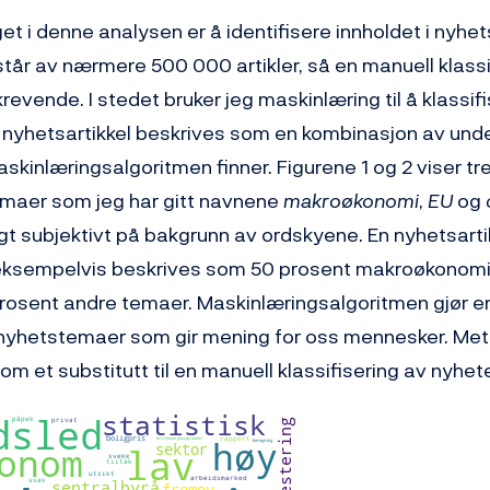
et i denne analysen er å identifisere innholdet i nyhet
år av nærmere 500 000 artikler, så en manuell klassif
revende. I stedet bruker jeg maskinlæring til å klassif
 nyhetsartikkel beskrives som en kombinasjon av und
kinlæringsalgoritmen finner. Figurene 1 og 2 viser tre
temaer som jeg har gitt navnene
makroøkonomi
,
EU
og
t subjektivt på bakgrunn av ordskyene. En nyhetsartik
ksempelvis beskrives som 50 prosent makroøkonomi
 prosent andre temaer. Maskinlæringsalgoritmen gjør 
r nyhetstemaer som gir mening for oss mennesker. Me
om et substitutt til en manuell klassifisering av nyhet