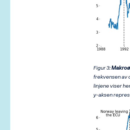
Figur 3:
Makroø
frekvensen av o
linjene viser h
y-aksen represe