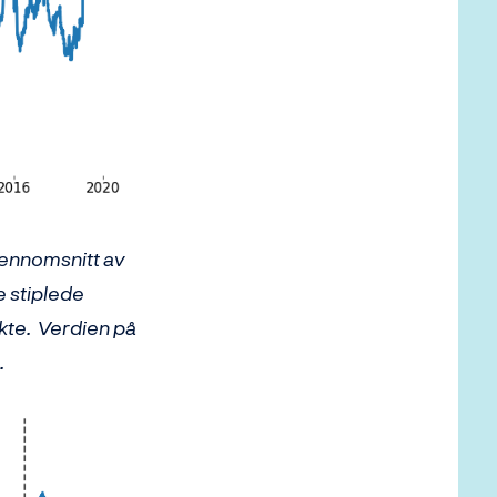
gjennomsnitt av
e stiplede
økte. Verdien på
.