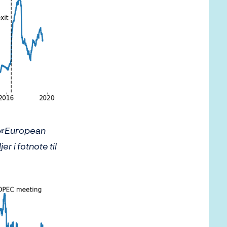
yr «European
er i fotnote til