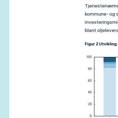
Tjenestenæringe
kommune- og sy
investeringsmid
blant oljeleve
Figur 2 Utvikling