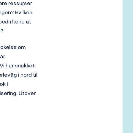
tore ressurser
ingen? Hvilken
bedriftene at
e?
rsøkelse om
år.
Vi har snakket
levåg i nord til
ok i
isering. Utover