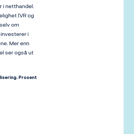
r i netthandel.
kelighet (VR og
 selv om
investerer i
ene. Mer enn
el ser også ut
lisering. Prosent