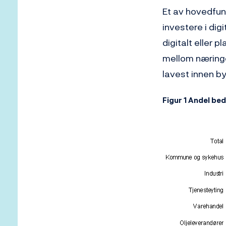
Et av hovedfunn
investere i dig
digitalt eller p
mellom næring
lavest innen b
Figur 1 Andel bed