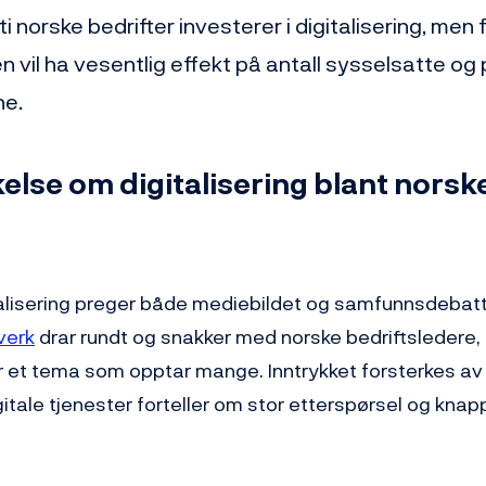
ti norske bedrifter investerer i digitalisering, men f
en vil ha vesentlig effekt på antall sysselsatte og 
ne.
lse om digitalisering blant norsk
alisering preger både mediebildet og samfunnsdebatte
verk
drar rundt og snakker med norske bedriftsledere, 
er et tema som opptar mange. Inntrykket forsterkes av
itale tjenester forteller om stor etterspørsel og kna