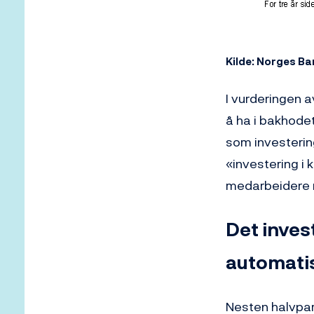
Kilde: Norges Ba
I vurderingen a
å ha i bakhodet 
som investering
«investering i
medarbeidere 
Det inves
automati
Nesten halvpart