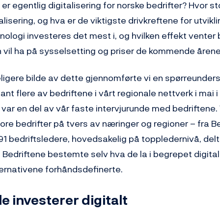
 er egentlig digitalisering for norske bedrifter? Hvor s
alisering, og hva er de viktigste drivkreftene for utvikl
knologi investeres det mest i, og hvilken effekt venter 
en vil ha på sysselsetting og priser de kommende åren
deligere bilde av dette gjennomførte vi en spørreunde
lant flere av bedriftene i vårt regionale nettverk i mai i 
var en del av vår faste intervjurunde med bedriftene. 
e bedrifter på tvers av næringer og regioner – fra Ber
91 bedriftsledere, hovedsakelig på toppledernivå, delt
Bedriftene bestemte selv hva de la i begrepet digital
ternativene forhåndsdefinerte.
e investerer digitalt