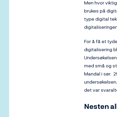
Men hvor viktig
brukes på digit
type digital te
digitalisering
For å få et ty
digitalisering b
Undersøkelsen 
med små og stor
Mandal i sør. 2
undersøkelsen. 
det var svaral
Nesten all