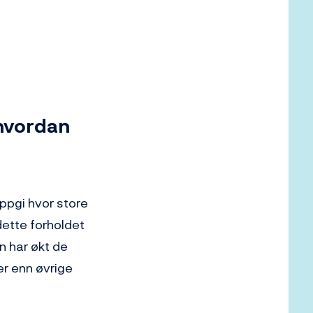
 hvordan
oppgi hvor store
dette forholdet
n har økt de
er enn øvrige