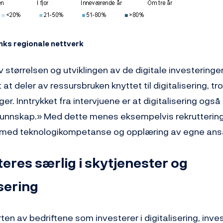
nks regionale nettverk
v størrelsen og utviklingen av de digitale investeringen
at deler av ressursbruken knyttet til digitalisering, tr
er. Inntrykket fra intervjuene er at digitalisering ogs
 kunnskap.» Med dette menes eksempelvis rekrutterin
med teknologikompetanse og opplæring av egne ans
teres særlig i skytjenester og
sering
en av bedriftene som investerer i digitalisering, inves