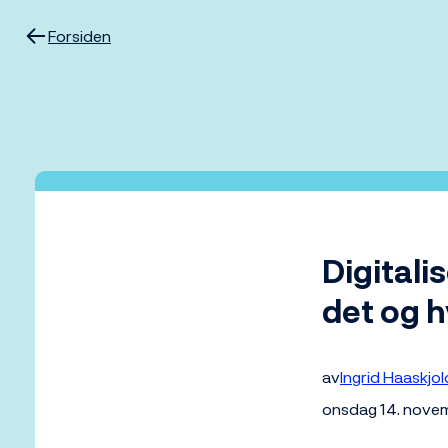
Hopp
til
Forsiden
innhold
Digitali
det og h
av
Ingrid Haaskjol
onsdag 14. nove