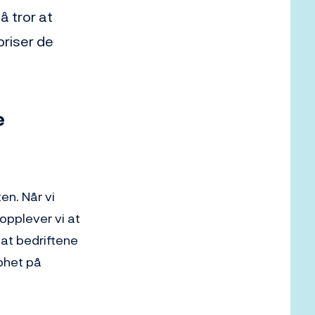
å tror at
priser de
e
n. Når vi
opplever vi at
 at bedriftene
pphet på