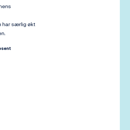
 mens
 har særlig økt
en.
rosent