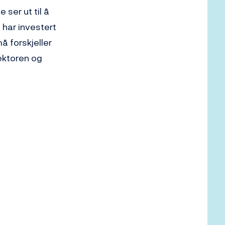
 ser ut til å
e har investert
må forskjeller
ektoren og