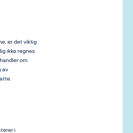
e, er det viktig
olig ikke regnes
å handler om
g av
atte.
terer i