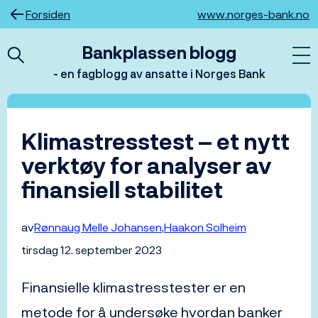
Hopp
Forsiden
www.norges-bank.no
til
innhold
Bankplassen blogg
- en fagblogg av ansatte i Norges Bank
Klimastresstest – et nytt
verktøy for analyser av
finansiell stabilitet
av
Rønnaug Melle Johansen
Haakon Solheim
tirsdag 12. september 2023
Finansielle klimastresstester er en
metode for å undersøke hvordan banker