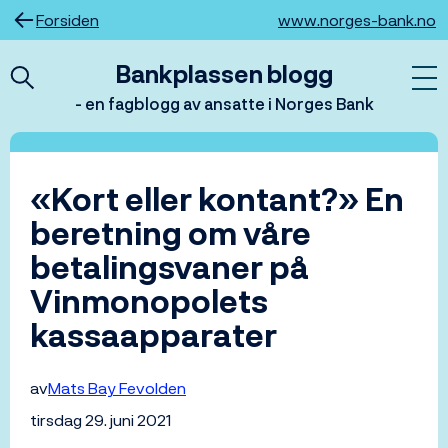
Hopp
Forsiden
www.norges-bank.no
til
innhold
Bankplassen blogg
- en fagblogg av ansatte i Norges Bank
«Kort eller kontant?» En
beretning om våre
betalingsvaner på
Vinmonopolets
kassaapparater
av
Mats Bay Fevolden
tirsdag 29. juni 2021