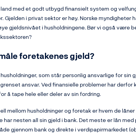
kt land med et godt utbygd finansielt system og velfu
. Gjelden i privat sektor er høy. Norske myndigheter h
øye gjeldsnivået i husholdningene. Bør vi også være b
takssektoren?
måle foretakenes gjeld?
l husholdninger, som står personlig ansvarlige for sin g
grenset ansvar. Ved finansielle problemer har derfor k
or å tape hele eller deler av sin fordring.
jell mellom husholdninger og foretak er hvem de låner 
har nesten all sin gjeld i bank. Det meste er lån med
både gjennom bank og direkte i verdipapirmarkedet (o