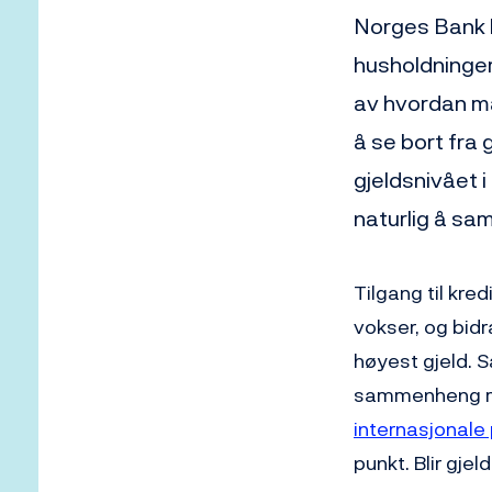
Norges Bank h
husholdninger
av hvordan ma
å se bort fra 
gjeldsnivået i
naturlig å sa
Tilgang til kred
vokser, og bidr
høyest gjeld. S
sammenheng mel
internasjonale
punkt. Blir gje