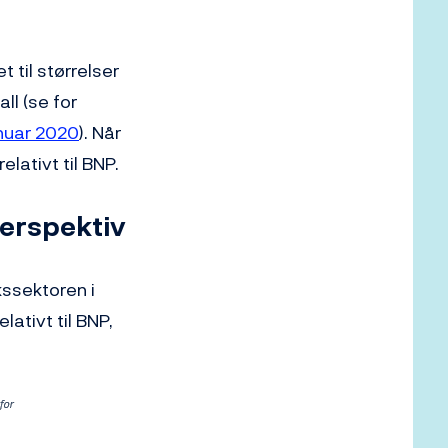
 til størrelser
ll (se for
anuar 2020
). Når
lativt til BNP.
perspektiv
kssektoren i
ativt til BNP,