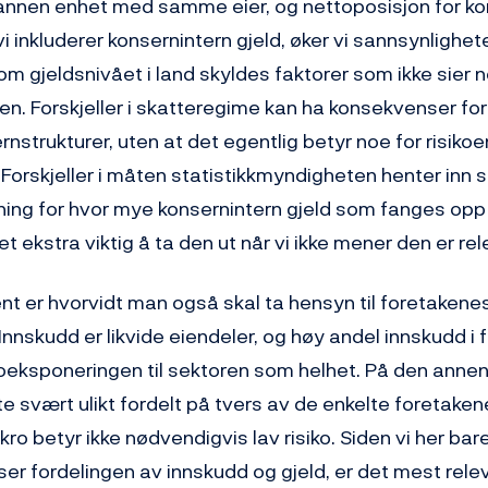
n annen enhet med samme eier, og nettoposisjon for ko
vi inkluderer konsernintern gjeld, øker vi sannsynlighet
lom gjeldsnivået i land skyldes faktorer som ikke sier 
lden. Forskjeller i skatteregime kan ha konsekvenser f
rnstrukturer, uten at det egentlig betyr noe for risikoen
Forskjeller i måten statistikkmyndigheten henter inn si
ing for hvor mye konsernintern gjeld som fanges opp i
t ekstra viktig å ta den ut når vi ikke mener den er rel
t er hvorvidt man også skal ta hensyn til foretakene
nnskudd er likvide eiendeler, og høy andel innskudd i fo
oeksponeringen til sektoren som helhet. På den annen 
e svært ulikt fordelt på tvers av de enkelte foretakene
ro betyr ikke nødvendigvis lav risiko. Siden vi her bare 
ser fordelingen av innskudd og gjeld, er det mest rele