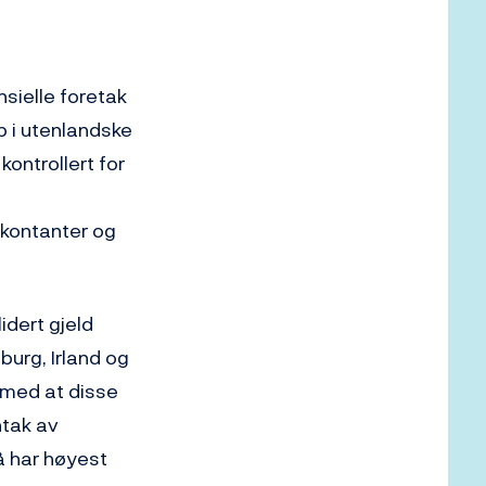
nsielle foretak
pp i utenlandske
kontrollert for
 kontanter og
idert gjeld
burg, Irland og
 med at disse
ntak av
å har høyest