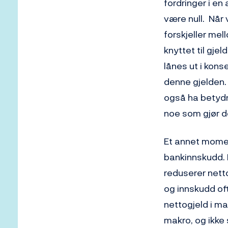
fordringer i e
være null. Når 
forskjeller mel
knyttet til gje
lånes ut i konse
denne gjelden. 
også ha betydn
noe som gjør de
Et annet momen
bankinnskudd. I
reduserer nett
og innskudd oft
nettogjeld i mak
makro, og ikke 