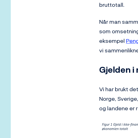
bruttotall.
Når man sammenl
som omsetning o
eksempel
Peng
vi sammenlikner
Gjelden i
Vi har brukt de
Norge, Sverige,
og landene er r