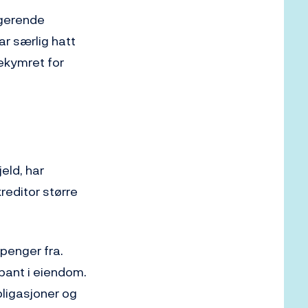
ngerende
ar særlig hatt
ekymret for
jeld, har
reditor større
penger fra.
 pant i eiendom.
bligasjoner og