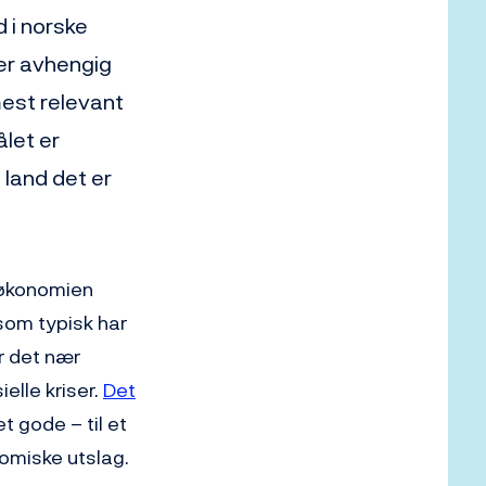
 i norske
er avhengig
mest relevant
ålet er
 land det er
r økonomien
 som typisk har
er det nær
lle kriser.
Det
t gode – til et
nomiske utslag.