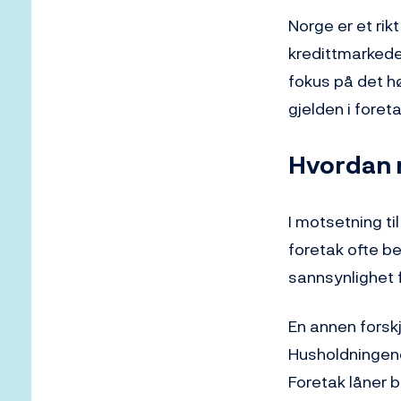
Norge er et ri
kredittmarkeder
fokus på det h
gjelden i fore
Hvordan 
I motsetning ti
foretak ofte be
sannsynlighet f
En annen forsk
Husholdningene 
Foretak låner 