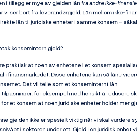
en i tillegg er mye av gjelden lån
fra andre ikke-finansie
r vi ser bort fra leverandørgjeld. Lån mellom ikke-finan
irekte lån til juridiske enheter i samme konsern – såka
etak konsernintern gjeld?
e praktisk at noen av enhetene i et konsern spesialis
al i finansmarkedet. Disse enhetene kan så låne videre
nsernet. Det vil telle som et konserninternt lån.
 tilpasninger, for eksempel med hensikt å redusere sk
 for et konsern at noen juridiske enheter holder mer gj
ne gjelden ikke er spesielt viktig når vi skal vurdere 
dsnivået i sektoren under ett. Gjeld i en juridisk enhet v