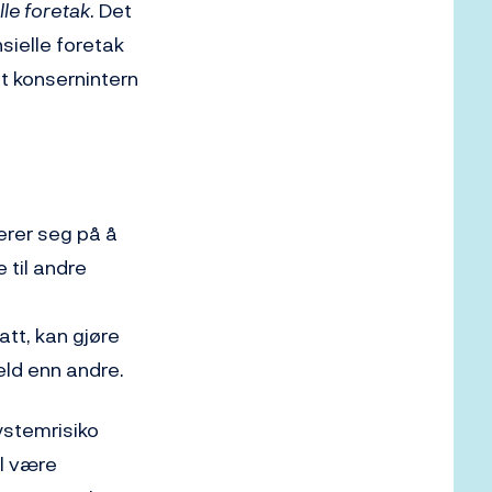
lle foretak
. Det
sielle foretak
lt konsernintern
erer seg på å
 til andre
att, kan gjøre
eld enn andre.
systemrisiko
il være