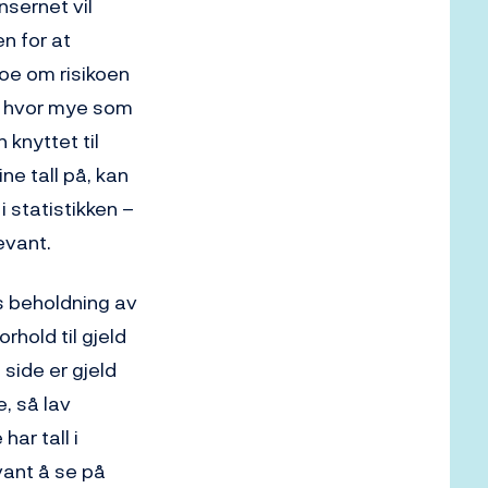
nsernet vil
en for at
noe om risikoen
or hvor mye som
 knyttet til
ne tall på, kan
 statistikken –
evant.
s beholdning av
rhold til gjeld
side er gjeld
, så lav
har tall i
vant å se på