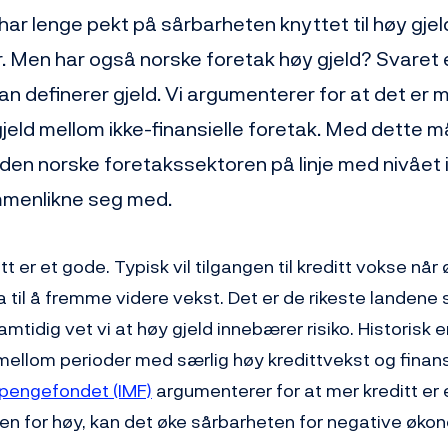
ar lenge pekt på sårbarheten knyttet til høy gjeld
. Men har også norske foretak høy gjeld? Svaret 
n definerer gjeld. Vi argumenterer for at det er 
gjeld mellom ikke-finansielle foretak. Med dette m
 den norske foretakssektoren på linje med nivået i
mmenlikne seg med.
itt er et gode. Typisk vil tilgangen til kreditt vokse nå
a til å fremme videre vekst. Det er de rikeste landene
amtidig vet vi at høy gjeld innebærer risiko. Historisk 
lom perioder med særlig høy kredittvekst og finansie
 pengefondet (IMF)
argumenterer for at mer kreditt er e
lden for høy, kan det øke sårbarheten for negative øko