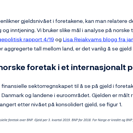
ikner gjeldsnivået i foretakene, kan man relatere det
g inntjening. Vi bruker slike mål i analyse på norske ta
epolitisk rapport 4/19
og
Lisa Reiakvams blogg fra j
 aggregerte tall mellom land, er det vanlig å se gjeld re
 norske foretak i et internasjonalt 
t finansielle sektorregnskapet til å se på gjeld i foreta
 Danmark og landene i euroområdet. Gjelden er målt rel
angert etter nivået på konsolidert gjeld, se figur 1.