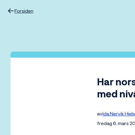
Hopp
til
Forsiden
innhold
Har nor
med nivå
av
Ida Nervik Hjel
fredag 6. mars 2