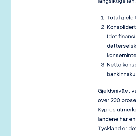
langsiktige lån.
Total gjeld 
Konsolidert 
(det finans
datterselska
konserninte
Netto konso
bankinnsku
Gjeldsnivået v
over 230 prose
Kypros utmerke
landene har en
Tyskland er de