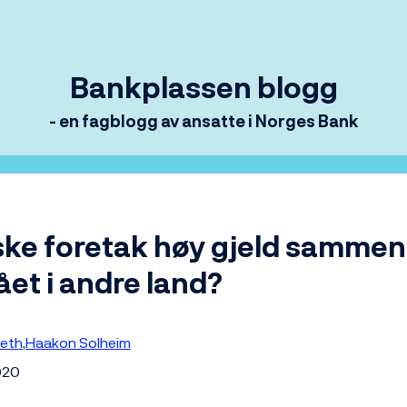
Bankplassen blogg
- en fagblogg av ansatte i Norges Bank
ske foretak høy gjeld sammen
et i andre land?
seth
Haakon Solheim
020