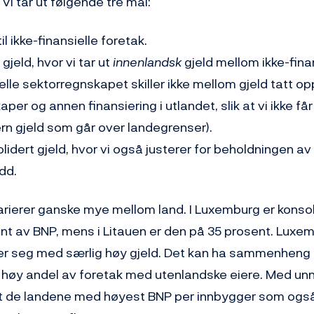
 Vi tar ut følgende tre mål:
til ikke-finansielle foretak.
gjeld, hvor vi tar ut
innenlandsk
gjeld mellom ikke-fina
ielle sektorregnskapet skiller ikke mellom gjeld tatt o
per og annen finansiering i utlandet, slik at vi ikke får 
rn gjeld som går over landegrenser).
lidert gjeld, hvor vi også justerer for beholdningen av
dd.
arierer ganske mye mellom land. I Luxemburg er konsol
nt av BNP, mens i Litauen er den på 35 prosent. Luxem
r seg med særlig høy gjeld. Det kan ha sammenheng
 høy andel av foretak med utenlandske eiere. Med un
t de landene med høyest BNP per innbygger som ogs