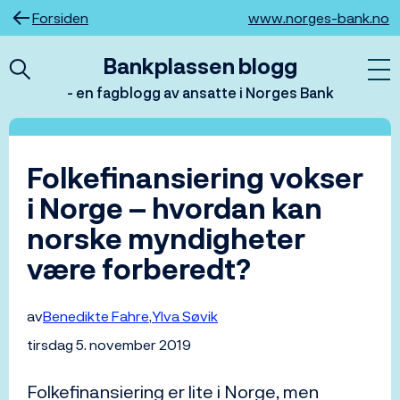
Hopp
Forsiden
www.norges-bank.no
til
innhold
Bankplassen blogg
- en fagblogg av ansatte i Norges Bank
Folkefinansiering vokser
i Norge – hvordan kan
norske myndigheter
være forberedt?
av
Benedikte Fahre
Ylva Søvik
tirsdag 5. november 2019
Folkefinansiering er lite i Norge, men