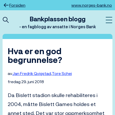
Hopp
Forsiden
www.norges-bank.no
til
innhold
Bankplassen blogg
- en fagblogg av ansatte i Norges Bank
Hva er en god
begrunnelse?
av
Jan Fredrik Qvigstad
Tore Schei
fredag 29. juni 2018
Da Bislett stadion skulle rehabiliteres i
2004, måtte Bislett Games holdes et
annet sted. Det var stor oppmerksomhet