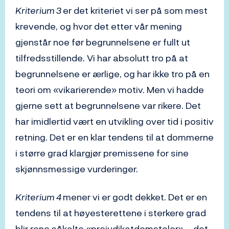
Kriterium 3
er det kriteriet vi ser på som mest
krevende, og hvor det etter vår mening
gjenstår noe før begrunnelsene er fullt ut
tilfredsstillende. Vi har absolutt tro på at
begrunnelsene er ærlige, og har ikke tro på en
teori om «vikarierende» motiv. Men vi hadde
gjerne sett at begrunnelsene var rikere. Det
har imidlertid vært en utvikling over tid i positiv
retning. Det er en klar tendens til at dommerne
i større grad klargjør premissene for sine
skjønnsmessige vurderinger.
Kriterium 4
mener vi er godt dekket. Det er en
tendens til at høyesterettene i sterkere grad
blir rene såkalte «prejudikatdomstoler» – det