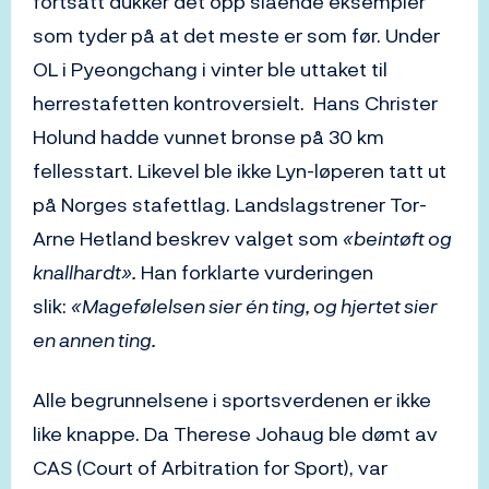
fortsatt dukker det opp slående eksempler
som tyder på at det meste er som før. Under
OL i Pyeongchang i vinter ble uttaket til
herrestafetten kontroversielt. Hans Christer
Holund hadde vunnet bronse på 30 km
fellesstart. Likevel ble ikke Lyn-løperen tatt ut
på Norges stafettlag. Landslagstrener Tor-
Arne Hetland beskrev valget som
«beintøft og
knallhardt».
Han forklarte vurderingen
slik:
«Magefølelsen sier én ting, og hjertet sier
en annen ting.
Alle begrunnelsene i sportsverdenen er ikke
like knappe. Da Therese Johaug ble dømt av
CAS (Court of Arbitration for Sport), var