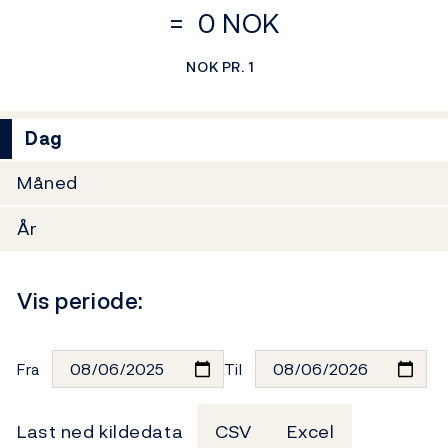
=
0 NOK
NOK PR. 1
Dag
Måned
År
Vis periode:
Fra
Til
Last ned kildedata
CSV
Excel