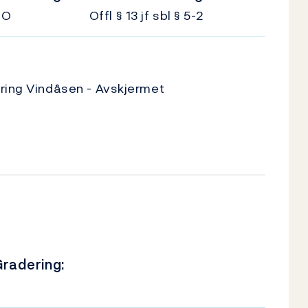
UO
Offl § 13 jf sbl § 5-2
ering Vindåsen - Avskjermet
radering:
U