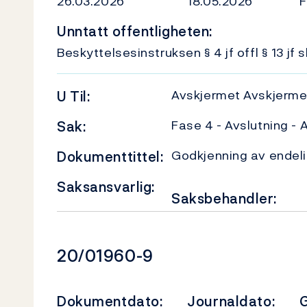
26.03.2026
18.05.2026
F
Unntatt offentligheten:
Beskyttelsesinstruksen § 4 jf offl § 13 jf s
Avskjermet Avskjerme
U
Til:
Fase 4 - Avslutning -
Sak:
Godkjenning av endel
Dokumenttittel:
Saksansvarlig:
Saksbehandler:
Dokumentnummer
20/01960-9
Dokumentdato:
Journaldato:
G