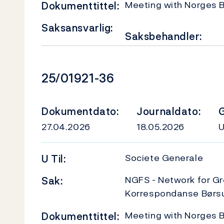
Meeting with Norges B
Dokumenttittel:
Saksansvarlig:
Saksbehandler:
Dokumentnummer
25/01921-36
Dokumentdato:
Journaldato:
G
27.04.2026
18.05.2026
Societe Generale
U
Til:
NGFS - Network for Gr
Sak:
Korrespondanse Børs
Meeting with Norges B
Dokumenttittel: