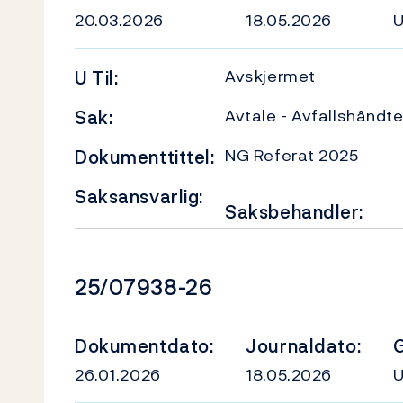
20.03.2026
18.05.2026
Avskjermet
U
Til:
Avtale - Avfallshåndt
Sak:
NG Referat 2025
Dokumenttittel:
Saksansvarlig:
Saksbehandler:
Dokumentnummer
25/07938-26
Dokumentdato:
Journaldato:
G
26.01.2026
18.05.2026