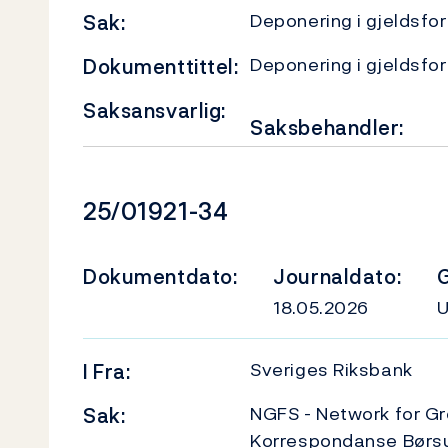
Deponering i gjeldsfo
Sak:
Deponering i gjeldsfo
Dokumenttittel:
Saksansvarlig:
Saksbehandler:
Dokumentnummer
25/01921-34
Dokumentdato:
Journaldato:
G
18.05.2026
Sveriges Riksbank
I
Fra:
NGFS - Network for Gr
Sak:
Korrespondanse Børs