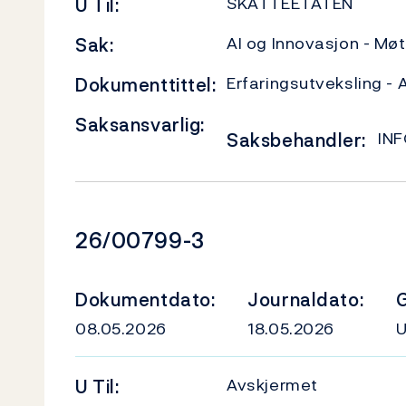
SKATTEETATEN
U
Til:
AI og Innovasjon - Mø
Sak:
Erfaringsutveksling - 
Dokumenttittel:
Saksansvarlig:
IN
Saksbehandler:
Dokumentnummer
26/00799-3
Dokumentdato:
Journaldato:
G
08.05.2026
18.05.2026
Avskjermet
U
Til: