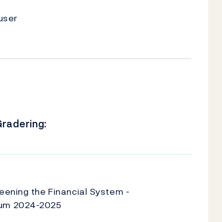
user
radering:
U
eening the Financial System -
um 2024-2025