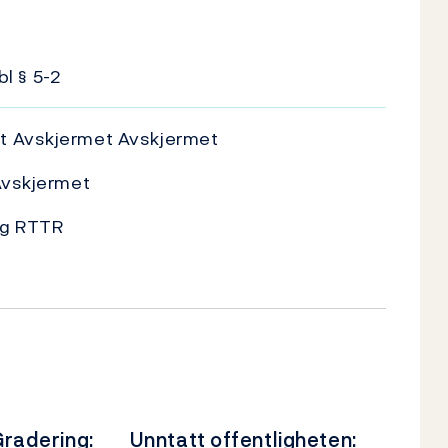
bl § 5-2
t Avskjermet Avskjermet
 Avskjermet
ig RTTR
radering:
Unntatt offentligheten: