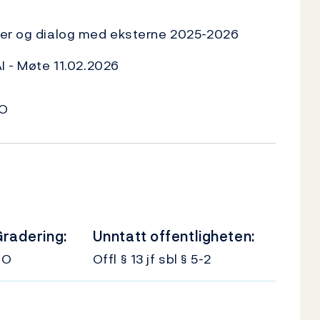
ter og dialog med eksterne 2025-2026
AI - Møte 11.02.2026
FO
radering:
Unntatt offentligheten:
UO
Offl § 13 jf sbl § 5-2