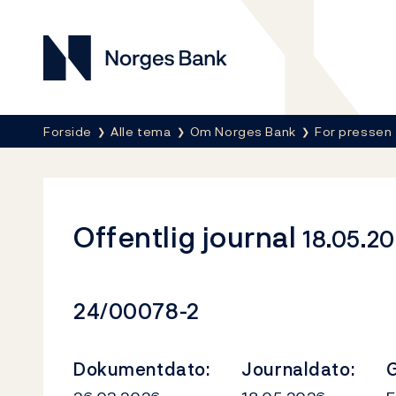
Norges Bank
Her er du nå:
Forside
Alle tema
Om Norges Bank
For pressen
Offentlig journal
18.05.20
Dokumentnummer
24/00078-2
Dokumentdato:
Journaldato:
G