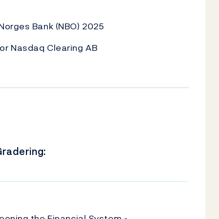
 Norges Bank (NBO) 2025
or Nasdaq Clearing AB
radering:
U
eening the Financial System -