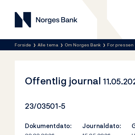
Norges Bank
Her er du nå:
Forside
Alle tema
Om Norges Bank
For pressen
Offentlig journal
11.05.20
Dokumentnummer
23/03501-5
Dokumentdato:
Journaldato:
G