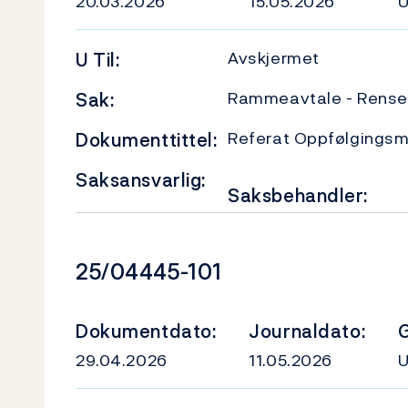
20.03.2026
15.05.2026
Avskjermet
U
Til:
Rammeavtale - Renser
Sak:
Referat Oppfølgingsm
Dokumenttittel:
Saksansvarlig:
Saksbehandler:
Dokumentnummer
25/04445-101
Dokumentdato:
Journaldato:
G
29.04.2026
11.05.2026