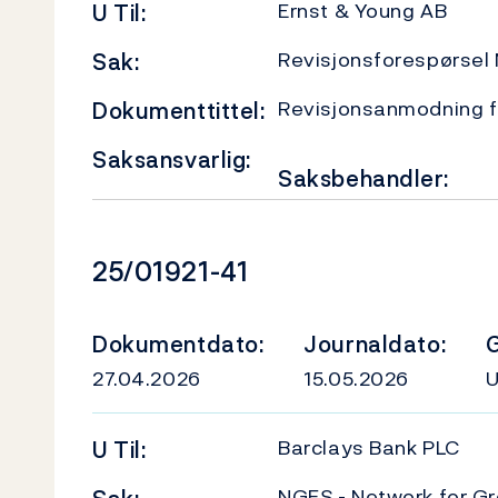
Ernst & Young AB
U
Til:
Revisjonsforespørsel
Sak:
Revisjonsanmodning f
Dokumenttittel:
Saksansvarlig:
Saksbehandler:
Dokumentnummer
25/01921-41
Dokumentdato:
Journaldato:
G
27.04.2026
15.05.2026
Barclays Bank PLC
U
Til:
NGFS - Network for Gr