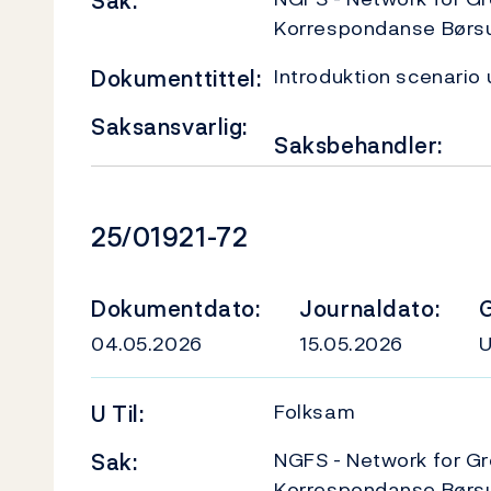
Sak:
Korrespondanse Børs
Introduktion scenario 
Dokumenttittel:
Saksansvarlig:
Saksbehandler:
Dokumentnummer
25/01921-72
Dokumentdato:
Journaldato:
G
04.05.2026
15.05.2026
Folksam
U
Til:
NGFS - Network for Gr
Sak:
Korrespondanse Børs