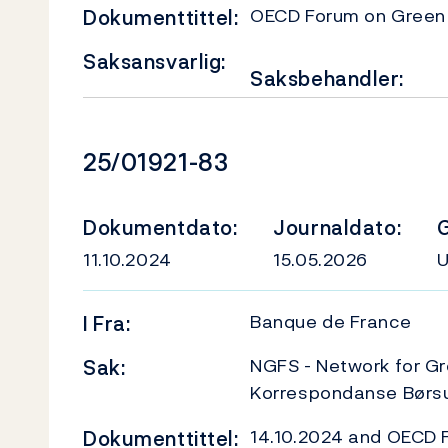
OECD Forum on Green
Dokumenttittel:
Saksansvarlig:
Saksbehandler:
Dokumentnummer
25/01921-83
Dokumentdato:
Journaldato:
G
11.10.2024
15.05.2026
Banque de France
I
Fra:
NGFS - Network for Gr
Sak:
Korrespondanse Børs
14.10.2024 and OECD 
Dokumenttittel: