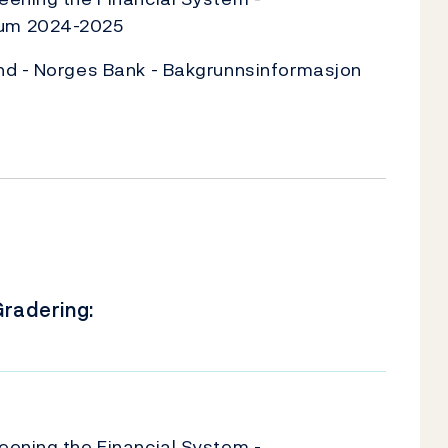
um 2024-2025
nd - Norges Bank - Bakgrunnsinformasjon
radering:
U
eening the Financial System -