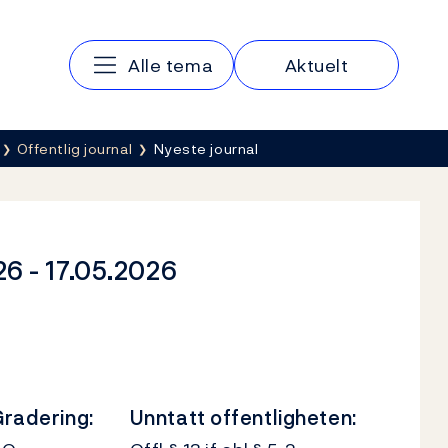
Hovedmeny
Alle tema
Aktuelt
Offentlig journal
Nyeste journal
26 - 17.05.2026
radering:
Unntatt offentligheten: