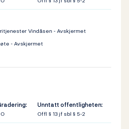
UO
Offl § 13 jf sbl § 5-2
itjenester Vindåsen - Avskjermet
øte - Avskjermet
radering:
Unntatt offentligheten:
UO
Offl § 13 jf sbl § 5-2