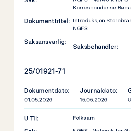
Sak:
Korrespondanse Børs
Introduksjon Storebra
Dokumenttittel:
NGFS
Saksansvarlig:
Saksbehandler:
Dokumentnummer
25/01921-71
Dokumentdato:
Journaldato:
G
01.05.2026
15.05.2026
Folksam
U
Til:
NGFS - Network for Gr