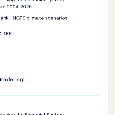
um 2024-2025
ank - NGFS climate scenarios
O TEK
radering:
U
eening the Financial System -