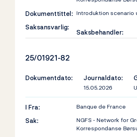
Introduktion scenario 
Dokumenttittel:
Saksansvarlig:
Saksbehandler:
Dokumentnummer
25/01921-82
Dokumentdato:
Journaldato:
G
15.05.2026
Banque de France
I
Fra:
NGFS - Network for Gr
Sak:
Korrespondanse Børs