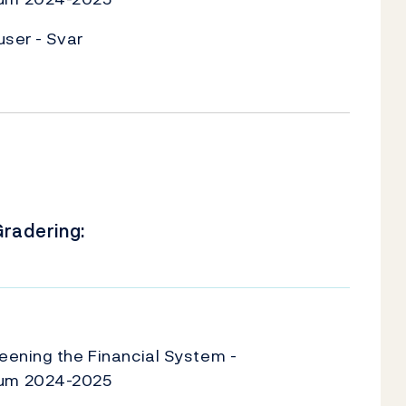
user - Svar
radering:
U
eening the Financial System -
um 2024-2025