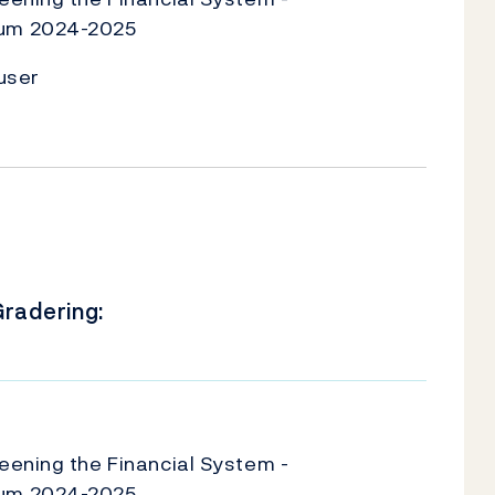
um 2024-2025
user
radering:
U
eening the Financial System -
um 2024-2025