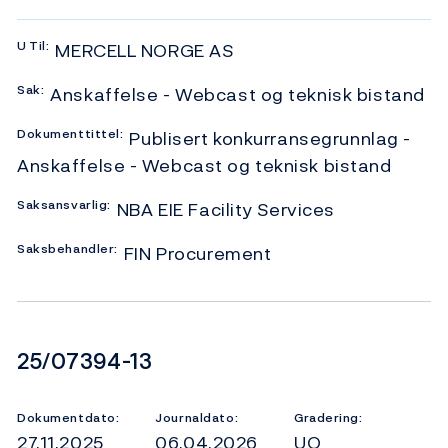
U
Til:
MERCELL NORGE AS
Sak:
Anskaffelse - Webcast og teknisk bistand
Dokumenttittel:
Publisert konkurransegrunnlag -
Anskaffelse - Webcast og teknisk bistand
Saksansvarlig:
NBA EIE Facility Services
Saksbehandler:
FIN Procurement
Dokumentnummer
25/07394-13
Dokumentdato:
Journaldato:
Gradering:
27.11.2025
06.04.2026
UO