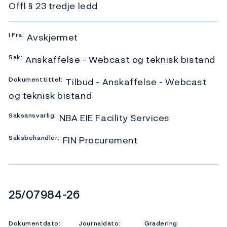
Offl § 23 tredje ledd
I
Fra:
Avskjermet
Sak:
Anskaffelse - Webcast og teknisk bistand
Dokumenttittel:
Tilbud - Anskaffelse - Webcast
og teknisk bistand
Saksansvarlig:
NBA EIE Facility Services
Saksbehandler:
FIN Procurement
Dokumentnummer
25/07984-26
Dokumentdato:
Journaldato:
Gradering: