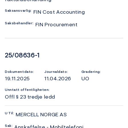
Saksansvarlig:
FIN Cost Accounting
Saksbehandler:
FIN Procurement
Dokumentnummer
25/08636-1
Dokumentdato:
Journaldato:
Gradering:
19.11.2025
11.04.2026
UO
Unntatt offentligheten:
Offl § 23 tredje ledd
U
Til:
MERCELL NORGE AS
Sak:
Anskaffelse - Mobiltelefoni