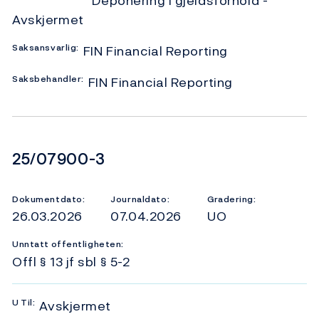
Deponering i gjeldsforhold -
Avskjermet
Saksansvarlig:
FIN Financial Reporting
Saksbehandler:
FIN Financial Reporting
Dokumentnummer
25/07900-3
Dokumentdato:
Journaldato:
Gradering:
26.03.2026
07.04.2026
UO
Unntatt offentligheten:
Offl § 13 jf sbl § 5-2
U
Til:
Avskjermet