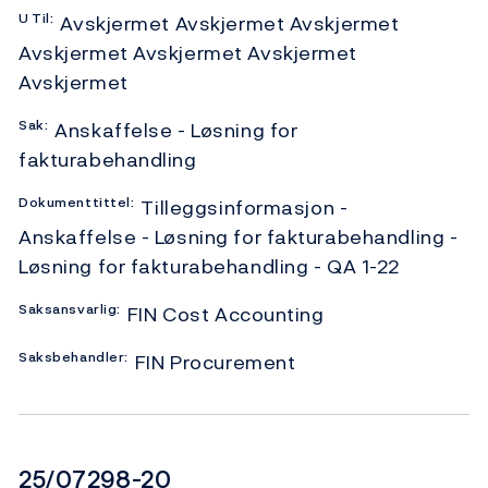
U
Til:
Avskjermet Avskjermet Avskjermet
Avskjermet Avskjermet Avskjermet
Avskjermet
Sak:
Anskaffelse - Løsning for
fakturabehandling
Dokumenttittel:
Tilleggsinformasjon -
Anskaffelse - Løsning for fakturabehandling -
Løsning for fakturabehandling - QA 1-22
Saksansvarlig:
FIN Cost Accounting
Saksbehandler:
FIN Procurement
Dokumentnummer
25/07298-20