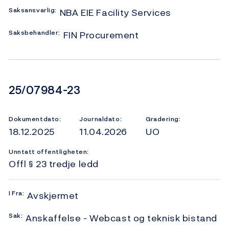
Saksansvarlig:
NBA EIE Facility Services
Saksbehandler:
FIN Procurement
Dokumentnummer
25/07984-23
Dokumentdato:
Journaldato:
Gradering:
18.12.2025
11.04.2026
UO
Unntatt offentligheten:
Offl § 23 tredje ledd
I
Fra:
Avskjermet
Sak:
Anskaffelse - Webcast og teknisk bistand