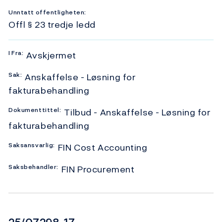
Unntatt offentligheten:
Offl § 23 tredje ledd
I
Fra:
Avskjermet
Sak:
Anskaffelse - Løsning for
fakturabehandling
Dokumenttittel:
Tilbud - Anskaffelse - Løsning for
fakturabehandling
Saksansvarlig:
FIN Cost Accounting
Saksbehandler:
FIN Procurement
Dokumentnummer