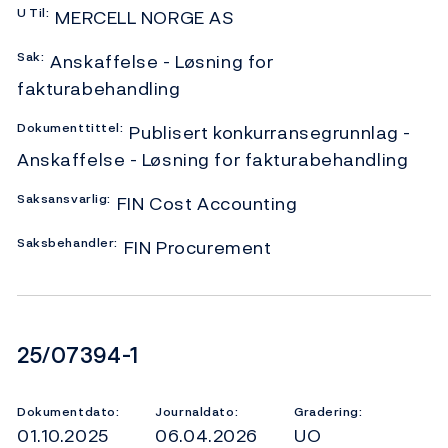
U
Til:
MERCELL NORGE AS
Sak:
Anskaffelse - Løsning for
fakturabehandling
Dokumenttittel:
Publisert konkurransegrunnlag -
Anskaffelse - Løsning for fakturabehandling
Saksansvarlig:
FIN Cost Accounting
Saksbehandler:
FIN Procurement
Dokumentnummer
25/07394-1
Dokumentdato:
Journaldato:
Gradering:
01.10.2025
06.04.2026
UO