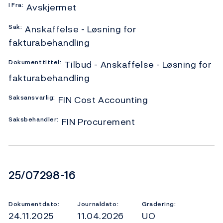
I
Fra:
Avskjermet
Sak:
Anskaffelse - Løsning for
fakturabehandling
Dokumenttittel:
Tilbud - Anskaffelse - Løsning for
fakturabehandling
Saksansvarlig:
FIN Cost Accounting
Saksbehandler:
FIN Procurement
Dokumentnummer
25/07298-16
Dokumentdato:
Journaldato:
Gradering:
24.11.2025
11.04.2026
UO