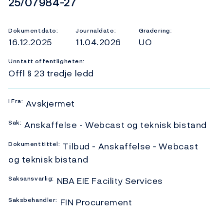
Dokumentnummer
25/07984-27
Dokumentdato:
Journaldato:
Gradering:
16.12.2025
11.04.2026
UO
Unntatt offentligheten:
Offl § 23 tredje ledd
I
Fra:
Avskjermet
Sak:
Anskaffelse - Webcast og teknisk bistand
Dokumenttittel:
Tilbud - Anskaffelse - Webcast
og teknisk bistand
Saksansvarlig:
NBA EIE Facility Services
Saksbehandler:
FIN Procurement