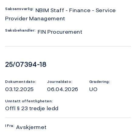
Saksansvarlig:
NBIM Staff - Finance - Service
Provider Management
Saksbehandler:
FIN Procurement
Dokumentnummer
25/07394-18
Dokumentdato:
Journaldato:
Gradering:
03.12.2025
06.04.2026
UO
Unntatt offentligheten:
Offl § 23 tredje ledd
I
Fra:
Avskjermet