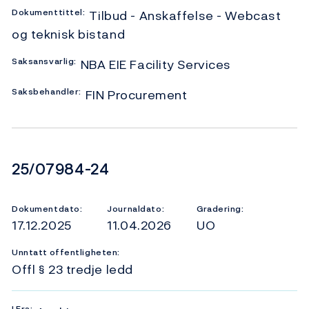
Dokumenttittel:
Tilbud - Anskaffelse - Webcast
og teknisk bistand
Saksansvarlig:
NBA EIE Facility Services
Saksbehandler:
FIN Procurement
Dokumentnummer
25/07984-24
Dokumentdato:
Journaldato:
Gradering:
17.12.2025
11.04.2026
UO
Unntatt offentligheten:
Offl § 23 tredje ledd
I
Fra: