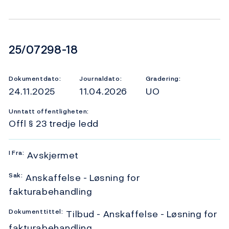
Dokumentnummer
25/07298-18
Dokumentdato:
Journaldato:
Gradering:
24.11.2025
11.04.2026
UO
Unntatt offentligheten:
Offl § 23 tredje ledd
I
Fra:
Avskjermet
Sak:
Anskaffelse - Løsning for
fakturabehandling
Dokumenttittel:
Tilbud - Anskaffelse - Løsning for
fakturabehandling