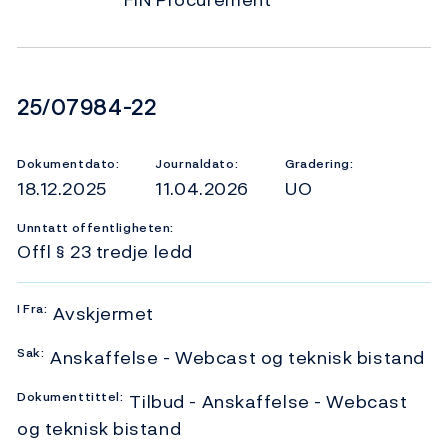
Dokumentnummer
25/07984-22
Dokumentdato:
Journaldato:
Gradering:
18.12.2025
11.04.2026
UO
Unntatt offentligheten:
Offl § 23 tredje ledd
I
Fra:
Avskjermet
Sak:
Anskaffelse - Webcast og teknisk bistand
Dokumenttittel:
Tilbud - Anskaffelse - Webcast
og teknisk bistand