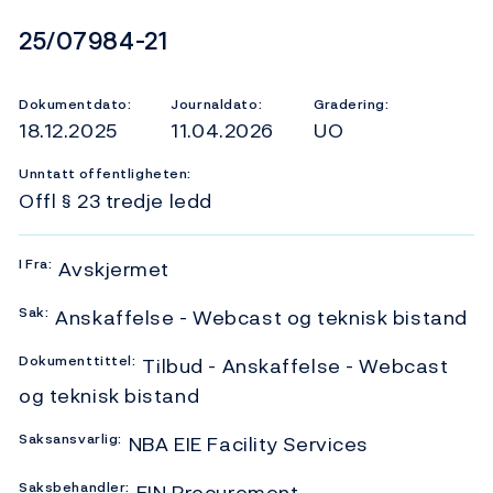
Dokumentnummer
25/07984-21
Dokumentdato:
Journaldato:
Gradering:
18.12.2025
11.04.2026
UO
Unntatt offentligheten:
Offl § 23 tredje ledd
I
Fra:
Avskjermet
Sak:
Anskaffelse - Webcast og teknisk bistand
Dokumenttittel:
Tilbud - Anskaffelse - Webcast
og teknisk bistand
Saksansvarlig:
NBA EIE Facility Services
Saksbehandler:
FIN Procurement