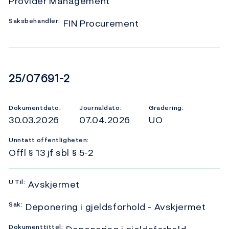
Provider Management
Saksbehandler:
FIN Procurement
Dokumentnummer
25/07691-2
Dokumentdato:
Journaldato:
Gradering:
30.03.2026
07.04.2026
UO
Unntatt offentligheten:
Offl § 13 jf sbl § 5-2
U
Til:
Avskjermet
Sak:
Deponering i gjeldsforhold - Avskjermet
Dokumenttittel: