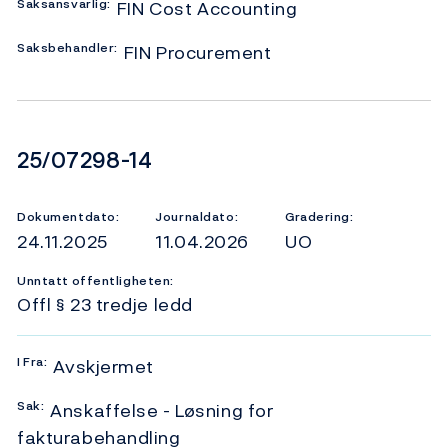
Saksansvarlig:
FIN Cost Accounting
Saksbehandler:
FIN Procurement
Dokumentnummer
25/07298-14
Dokumentdato:
Journaldato:
Gradering:
24.11.2025
11.04.2026
UO
Unntatt offentligheten:
Offl § 23 tredje ledd
I
Fra:
Avskjermet
Sak:
Anskaffelse - Løsning for
fakturabehandling