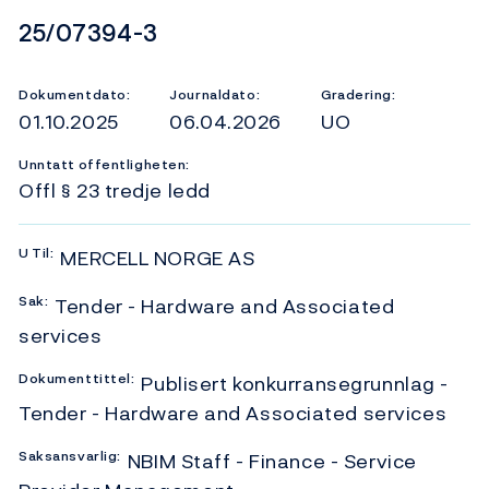
Dokumentnummer
25/07394-3
Dokumentdato:
Journaldato:
Gradering:
01.10.2025
06.04.2026
UO
Unntatt offentligheten:
Offl § 23 tredje ledd
U
Til:
MERCELL NORGE AS
Sak:
Tender - Hardware and Associated
services
Dokumenttittel:
Publisert konkurransegrunnlag -
Tender - Hardware and Associated services
Saksansvarlig:
NBIM Staff - Finance - Service