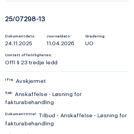
Dokumentnummer
25/07298-13
Dokumentdato:
Journaldato:
Gradering:
24.11.2025
11.04.2026
UO
Unntatt offentligheten:
Offl § 23 tredje ledd
I
Fra:
Avskjermet
Sak:
Anskaffelse - Løsning for
fakturabehandling
Dokumenttittel:
Tilbud - Anskaffelse - Løsning for
fakturabehandling