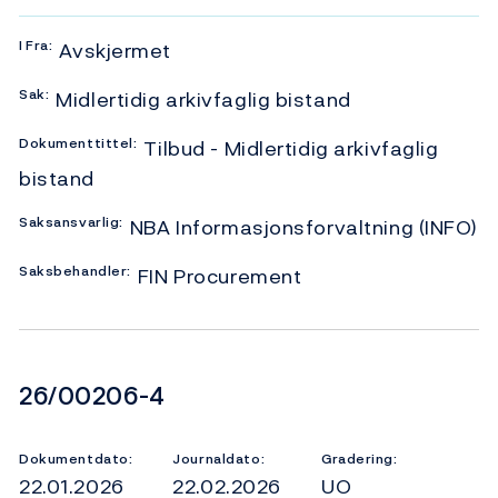
I
Fra:
Avskjermet
Sak:
Midlertidig arkivfaglig bistand
Dokumenttittel:
Tilbud - Midlertidig arkivfaglig
bistand
Saksansvarlig:
NBA Informasjonsforvaltning (INFO)
Saksbehandler:
FIN Procurement
Dokumentnummer
26/00206-4
Dokumentdato:
Journaldato:
Gradering:
22.01.2026
22.02.2026
UO