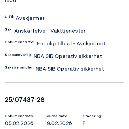
ledd
U
Til:
Avskjermet
Sak:
Anskaffelse - Vakttjenester
Dokumenttittel:
Endelig tilbud - Avskjermet
Saksansvarlig:
NBA SIB Operativ sikkerhet
Saksbehandler:
NBA SIB Operativ sikkerhet
Dokumentnummer
25/07437-28
Dokumentdato:
Journaldato:
Gradering:
05.02.2026
19.02.2026
F