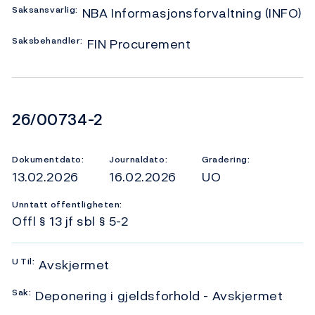
Saksansvarlig:
NBA Informasjonsforvaltning (INFO)
Saksbehandler:
FIN Procurement
Dokumentnummer
26/00734-2
Dokumentdato:
Journaldato:
Gradering:
13.02.2026
16.02.2026
UO
Unntatt offentligheten:
Offl § 13 jf sbl § 5-2
U
Til:
Avskjermet
Sak:
Deponering i gjeldsforhold - Avskjermet