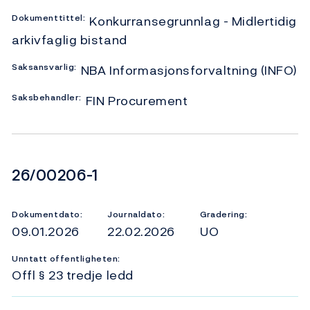
Dokumenttittel:
Konkurransegrunnlag - Midlertidig
arkivfaglig bistand
Saksansvarlig:
NBA Informasjonsforvaltning (INFO)
Saksbehandler:
FIN Procurement
Dokumentnummer
26/00206-1
Dokumentdato:
Journaldato:
Gradering:
09.01.2026
22.02.2026
UO
Unntatt offentligheten:
Offl § 23 tredje ledd