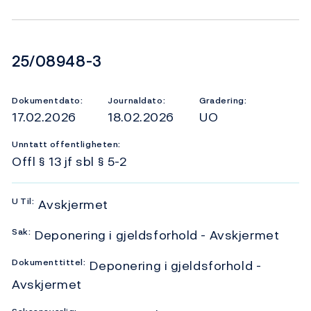
Dokumentnummer
25/08948-3
Dokumentdato:
Journaldato:
Gradering:
17.02.2026
18.02.2026
UO
Unntatt offentligheten:
Offl § 13 jf sbl § 5-2
U
Til:
Avskjermet
Sak:
Deponering i gjeldsforhold - Avskjermet
Dokumenttittel:
Deponering i gjeldsforhold -
Avskjermet