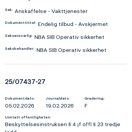
Sak:
Anskaffelse - Vakttjenester
Dokumenttittel:
Endelig tilbud - Avskjermet
Saksansvarlig:
NBA SIB Operativ sikkerhet
Saksbehandler:
NBA SIB Operativ sikkerhet
Dokumentnummer
25/07437-27
Dokumentdato:
Journaldato:
Gradering:
05.02.2026
19.02.2026
F
Unntatt offentligheten:
Beskyttelsesinstruksen § 4 jf offl § 23 tredje