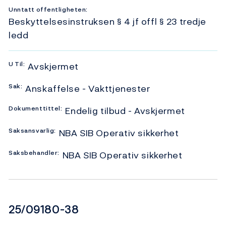
Unntatt offentligheten:
Beskyttelsesinstruksen § 4 jf offl § 23 tredje
ledd
U
Til:
Avskjermet
Sak:
Anskaffelse - Vakttjenester
Dokumenttittel:
Endelig tilbud - Avskjermet
Saksansvarlig:
NBA SIB Operativ sikkerhet
Saksbehandler:
NBA SIB Operativ sikkerhet
Dokumentnummer
25/09180-38