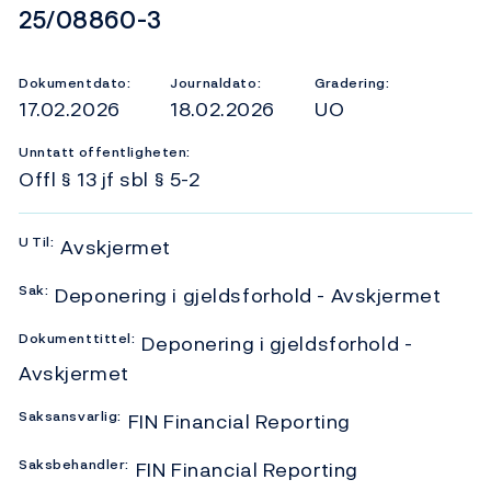
Dokumentnummer
25/08860-3
Dokumentdato:
Journaldato:
Gradering:
17.02.2026
18.02.2026
UO
Unntatt offentligheten:
Offl § 13 jf sbl § 5-2
U
Til:
Avskjermet
Sak:
Deponering i gjeldsforhold - Avskjermet
Dokumenttittel:
Deponering i gjeldsforhold -
Avskjermet
Saksansvarlig:
FIN Financial Reporting
Saksbehandler:
FIN Financial Reporting