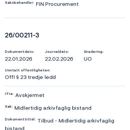
Saksbehandler:
FIN Procurement
Dokumentnummer
26/00211-3
Dokumentdato:
Journaldato:
Gradering:
22.01.2026
22.02.2026
UO
Unntatt offentligheten:
Offl § 23 tredje ledd
I
Fra:
Avskjermet
Sak:
Midlertidig arkivfaglig bistand
Dokumenttittel:
Tilbud - Midlertidig arkivfaglig
bistand