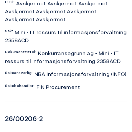
U
Til:
Avskjermet Avskjermet Avskjermet
Avskjermet Avskjermet Avskjermet
Avskjermet Avskjermet
Sak:
Mini - IT ressurs til informasjonsforvaltning
2358ACD
Dokumenttittel:
Konkurransegrunnlag - Mini - IT
ressurs til informasjonsforvaltning 2358ACD
Saksansvarlig:
NBA Informasjonsforvaltning (INFO)
Saksbehandler:
FIN Procurement
Dokumentnummer
26/00206-2