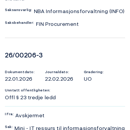
Saksansvarlig:
NBA Informasjonsforvaltning (INFO)
Saksbehandler:
FIN Procurement
Dokumentnummer
26/00206-3
Dokumentdato:
Journaldato:
Gradering:
22.01.2026
22.02.2026
UO
Unntatt offentligheten:
Offl § 23 tredje ledd
I
Fra:
Avskjermet
Sak:
Mini - IT ressurs til informasjonsforvaltning