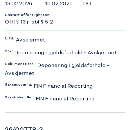
13.02.2026
16.02.2026
UO
Unntatt offentligheten:
Offl § 13 jf sbl § 5-2
U
Til:
Avskjermet
Sak:
Deponering i gjeldsforhold - Avskjermet
Dokumenttittel:
Deponering i gjeldsforhold -
Avskjermet
Saksansvarlig:
FIN Financial Reporting
Saksbehandler:
FIN Financial Reporting
Dokumentnummer
26/00778-3