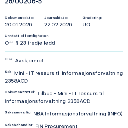
Dokumentnummer
26/00206-5
Dokumentdato:
Journaldato:
Gradering:
20.01.2026
22.02.2026
UO
Unntatt offentligheten:
Offl § 23 tredje ledd
I
Fra:
Avskjermet
Sak:
Mini - IT ressurs til informasjonsforvaltning
2358ACD
Dokumenttittel:
Tilbud - Mini - IT ressurs til
informasjonsforvaltning 2358ACD
Saksansvarlig:
NBA Informasjonsforvaltning (INFO)
Saksbehandler:
FIN Procurement