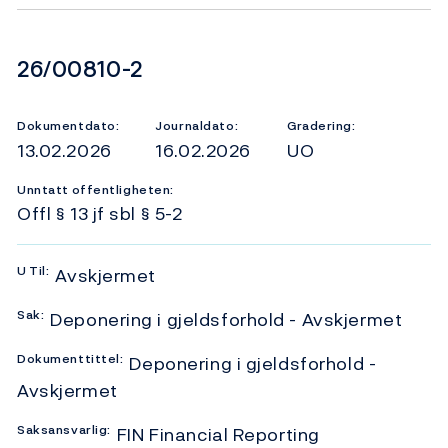
Dokumentnummer
26/00810-2
Dokumentdato:
Journaldato:
Gradering:
13.02.2026
16.02.2026
UO
Unntatt offentligheten:
Offl § 13 jf sbl § 5-2
U
Til:
Avskjermet
Sak:
Deponering i gjeldsforhold - Avskjermet
Dokumenttittel:
Deponering i gjeldsforhold -
Avskjermet
Saksansvarlig:
FIN Financial Reporting