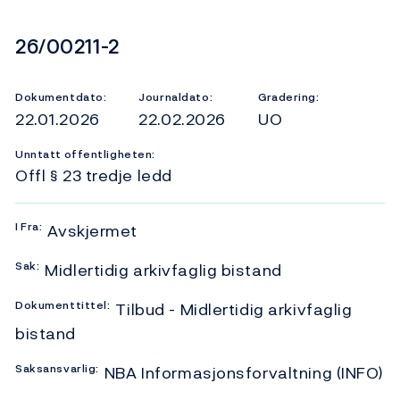
Dokumentnummer
26/00211-2
Dokumentdato:
Journaldato:
Gradering:
22.01.2026
22.02.2026
UO
Unntatt offentligheten:
Offl § 23 tredje ledd
I
Fra:
Avskjermet
Sak:
Midlertidig arkivfaglig bistand
Dokumenttittel:
Tilbud - Midlertidig arkivfaglig
bistand
Saksansvarlig:
NBA Informasjonsforvaltning (INFO)