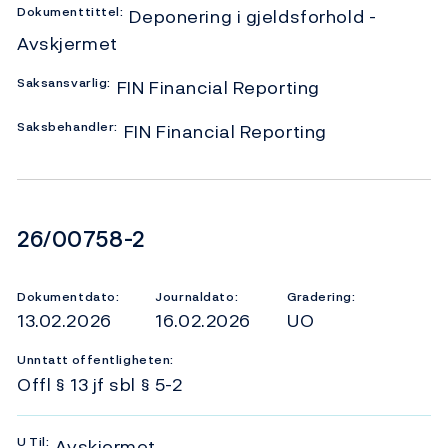
Dokumenttittel:
Deponering i gjeldsforhold -
Avskjermet
Saksansvarlig:
FIN Financial Reporting
Saksbehandler:
FIN Financial Reporting
Dokumentnummer
26/00758-2
Dokumentdato:
Journaldato:
Gradering:
13.02.2026
16.02.2026
UO
Unntatt offentligheten:
Offl § 13 jf sbl § 5-2
U
Til:
Avskjermet