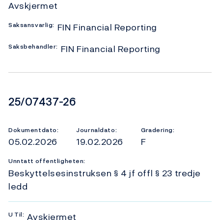
Avskjermet
Saksansvarlig:
FIN Financial Reporting
Saksbehandler:
FIN Financial Reporting
Dokumentnummer
25/07437-26
Dokumentdato:
Journaldato:
Gradering:
05.02.2026
19.02.2026
F
Unntatt offentligheten:
Beskyttelsesinstruksen § 4 jf offl § 23 tredje
ledd
U
Til:
Avskjermet