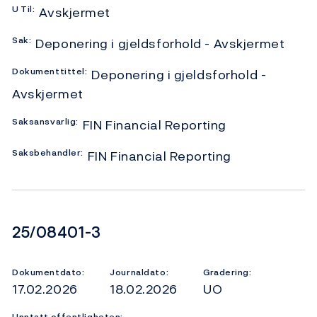
U
Til:
Avskjermet
Sak:
Deponering i gjeldsforhold - Avskjermet
Dokumenttittel:
Deponering i gjeldsforhold -
Avskjermet
Saksansvarlig:
FIN Financial Reporting
Saksbehandler:
FIN Financial Reporting
Dokumentnummer
25/08401-3
Dokumentdato:
Journaldato:
Gradering:
17.02.2026
18.02.2026
UO