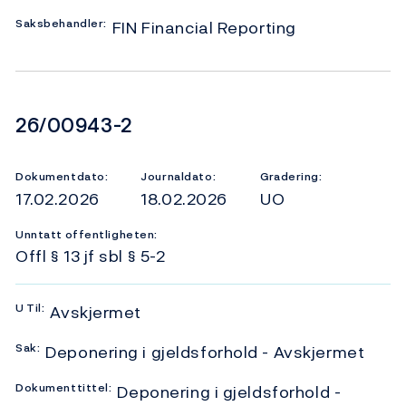
Saksbehandler:
FIN Financial Reporting
Dokumentnummer
26/00943-2
Dokumentdato:
Journaldato:
Gradering:
17.02.2026
18.02.2026
UO
Unntatt offentligheten:
Offl § 13 jf sbl § 5-2
U
Til:
Avskjermet
Sak:
Deponering i gjeldsforhold - Avskjermet
Dokumenttittel:
Deponering i gjeldsforhold -