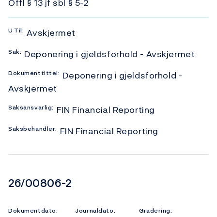
Offl § 13 jf sbl § 5-2
U
Til:
Avskjermet
Sak:
Deponering i gjeldsforhold - Avskjermet
Dokumenttittel:
Deponering i gjeldsforhold -
Avskjermet
Saksansvarlig:
FIN Financial Reporting
Saksbehandler:
FIN Financial Reporting
Dokumentnummer
26/00806-2
Dokumentdato:
Journaldato:
Gradering: