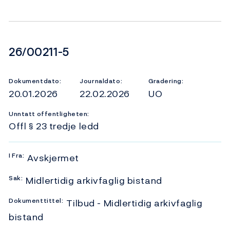
Dokumentnummer
26/00211-5
Dokumentdato:
Journaldato:
Gradering:
20.01.2026
22.02.2026
UO
Unntatt offentligheten:
Offl § 23 tredje ledd
I
Fra:
Avskjermet
Sak:
Midlertidig arkivfaglig bistand
Dokumenttittel:
Tilbud - Midlertidig arkivfaglig
bistand