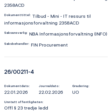
2358ACD
Dokumenttittel:
Tilbud - Mini - IT ressurs til
informasjonsforvaltning 2358ACD
Saksansvarlig:
NBA Informasjonsforvaltning (INFO)
Saksbehandler:
FIN Procurement
Dokumentnummer
26/00211-4
Dokumentdato:
Journaldato:
Gradering:
22.01.2026
22.02.2026
UO
Unntatt offentligheten:
Offl § 23 tredje ledd