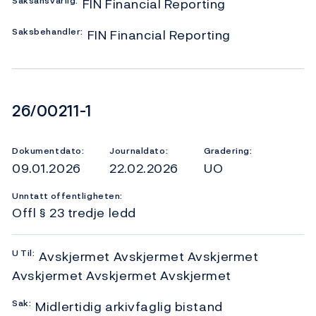
Saksansvarlig:
FIN Financial Reporting
Saksbehandler:
FIN Financial Reporting
Dokumentnummer
26/00211-1
Dokumentdato:
Journaldato:
Gradering:
09.01.2026
22.02.2026
UO
Unntatt offentligheten:
Offl § 23 tredje ledd
U
Til:
Avskjermet Avskjermet Avskjermet
Avskjermet Avskjermet Avskjermet
Sak:
Midlertidig arkivfaglig bistand