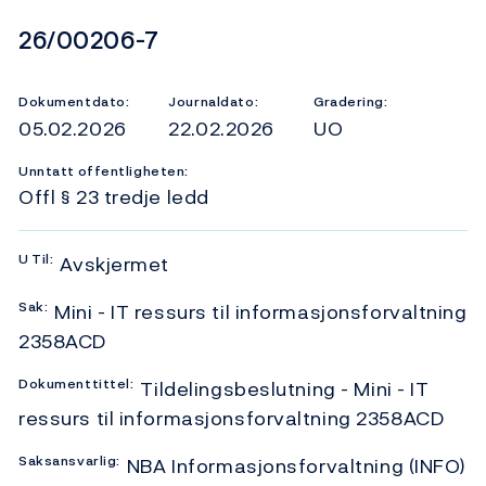
Dokumentnummer
26/00206-7
Dokumentdato:
Journaldato:
Gradering:
05.02.2026
22.02.2026
UO
Unntatt offentligheten:
Offl § 23 tredje ledd
U
Til:
Avskjermet
Sak:
Mini - IT ressurs til informasjonsforvaltning
2358ACD
Dokumenttittel:
Tildelingsbeslutning - Mini - IT
ressurs til informasjonsforvaltning 2358ACD
Saksansvarlig:
NBA Informasjonsforvaltning (INFO)