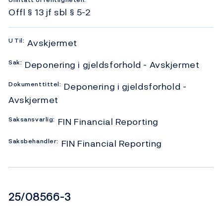
Unntatt offentligheten:
Offl § 13 jf sbl § 5-2
U
Til:
Avskjermet
Sak:
Deponering i gjeldsforhold - Avskjermet
Dokumenttittel:
Deponering i gjeldsforhold -
Avskjermet
Saksansvarlig:
FIN Financial Reporting
Saksbehandler:
FIN Financial Reporting
Dokumentnummer
25/08566-3